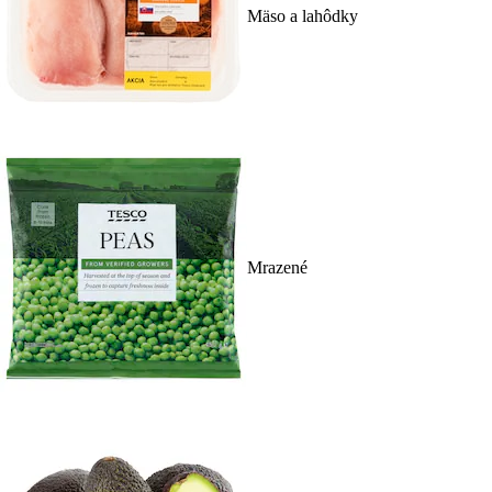
Mäso a lahôdky
Mrazené