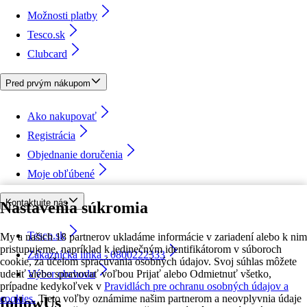
Možnosti platby
Tesco.sk
Clubcard
Pred prvým nákupom
Ako nakupovať
Registrácia
Objednanie doručenia
Moje obľúbené
Kontaktujte nás
Nastavenia súkromia
Tesco.sk
My a našich 18 partnerov ukladáme informácie v zariadení alebo k nim
pristupujeme, napríklad k jedinečným identifikátorom v súboroch
Zákaznícka linka - 0800222333
cookie, za účelom spracúvania osobných údajov. Svoj súhlas môžete
udeliť alebo spravovať voľbou Prijať alebo Odmietnuť všetko,
Výber obchodu
prípadne kedykoľvek v
Pravidlách pre ochranu osobných údajov a
cookies.
Tieto voľby oznámime našim partnerom a neovplyvnia údaje
followUs