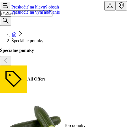
Preskočiť na hlavný obsah
Preskočiť na vyhľadávanie
Špeciálne ponuky
Špeciálne ponuky
All Offers
Top ponuky