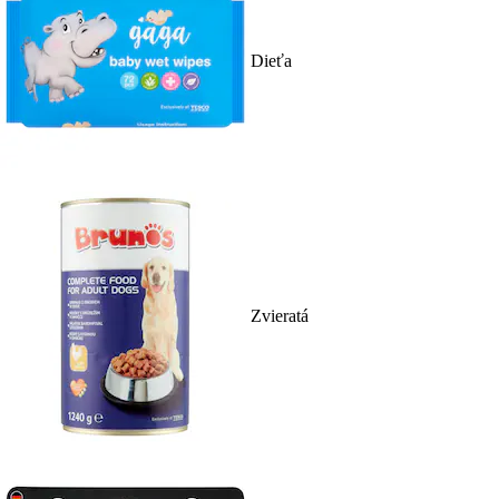
Dieťa
Zvieratá