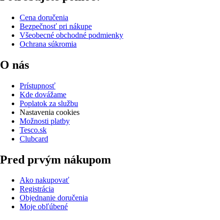
Cena doručenia
Bezpečnosť pri nákupe
Všeobecné obchodné podmienky
Ochrana súkromia
O nás
Prístupnosť
Kde dovážame
Poplatok za službu
Nastavenia cookies
Možnosti platby
Tesco.sk
Clubcard
Pred prvým nákupom
Ako nakupovať
Registrácia
Objednanie doručenia
Moje obľúbené