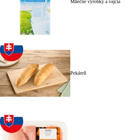
Mliečne výrobky a vajcia
Pekáreň