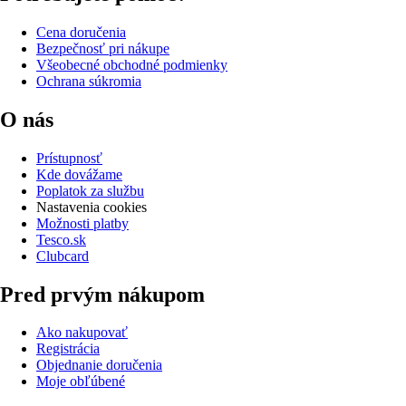
Cena doručenia
Bezpečnosť pri nákupe
Všeobecné obchodné podmienky
Ochrana súkromia
O nás
Prístupnosť
Kde dovážame
Poplatok za službu
Nastavenia cookies
Možnosti platby
Tesco.sk
Clubcard
Pred prvým nákupom
Ako nakupovať
Registrácia
Objednanie doručenia
Moje obľúbené