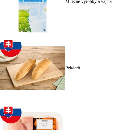
Mliečne výrobky a vajcia
Pekáreň