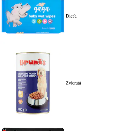
Dieťa
Zvieratá