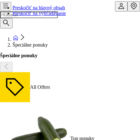
Preskočiť na hlavný obsah
Preskočiť na vyhľadávanie
Špeciálne ponuky
Špeciálne ponuky
All Offers
Top ponuky