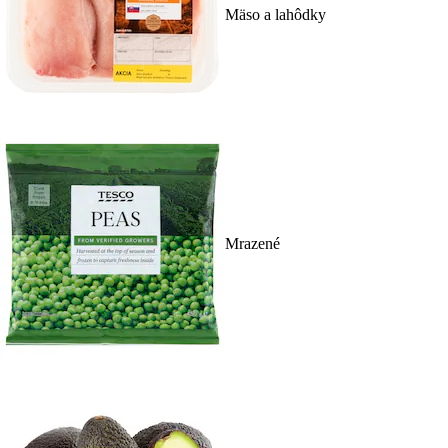
Mäso a lahôdky
Mrazené