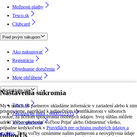
Možnosti platby
Tesco.sk
Clubcard
Pred prvým nákupom
Ako nakupovať
Registrácia
Objednanie doručenia
Moje obľúbené
Kontaktujte nás
Nastavenia súkromia
Tesco.sk
My a našich 18 partnerov ukladáme informácie v zariadení alebo k nim
pristupujeme, napríklad k jedinečným identifikátorom v súboroch
Zákaznícka linka - 0800222333
cookie, za účelom spracúvania osobných údajov. Svoj súhlas môžete
udeliť alebo spravovať voľbou Prijať alebo Odmietnuť všetko,
Výber obchodu
prípadne kedykoľvek v
Pravidlách pre ochranu osobných údajov a
cookies.
Tieto voľby oznámime našim partnerom a neovplyvnia údaje
followUs