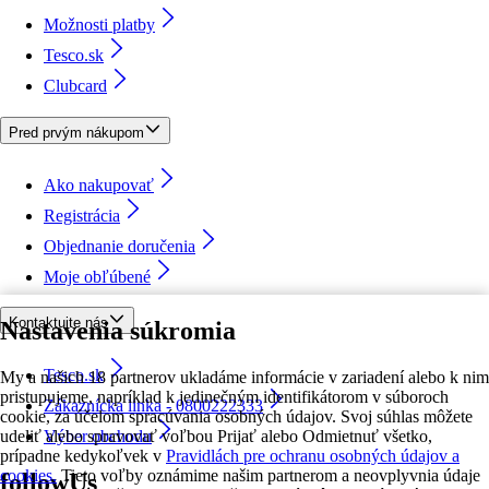
Možnosti platby
Tesco.sk
Clubcard
Pred prvým nákupom
Ako nakupovať
Registrácia
Objednanie doručenia
Moje obľúbené
Kontaktujte nás
Nastavenia súkromia
Tesco.sk
My a našich 18 partnerov ukladáme informácie v zariadení alebo k nim
pristupujeme, napríklad k jedinečným identifikátorom v súboroch
Zákaznícka linka - 0800222333
cookie, za účelom spracúvania osobných údajov. Svoj súhlas môžete
udeliť alebo spravovať voľbou Prijať alebo Odmietnuť všetko,
Výber obchodu
prípadne kedykoľvek v
Pravidlách pre ochranu osobných údajov a
cookies.
Tieto voľby oznámime našim partnerom a neovplyvnia údaje
followUs