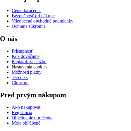
Cena doručenia
Bezpečnosť pri nákupe
Všeobecné obchodné podmienky
Ochrana súkromia
O nás
Prístupnosť
Kde dovážame
Poplatok za službu
Nastavenia cookies
Možnosti platby
Tesco.sk
Clubcard
Pred prvým nákupom
Ako nakupovať
Registrácia
Objednanie doručenia
Moje obľúbené