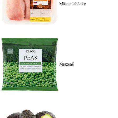
Mäso a lahôdky
Mrazené