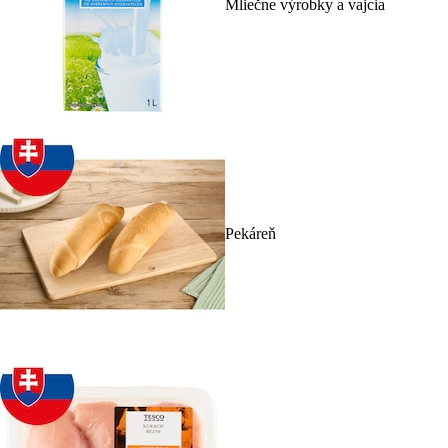
Mliečne výrobky a vajcia
Pekáreň