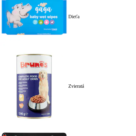
Dieťa
Zvieratá