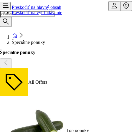
Preskočiť na hlavný obsah
Preskočiť na vyhľadávanie
Špeciálne ponuky
Špeciálne ponuky
All Offers
Top ponuky