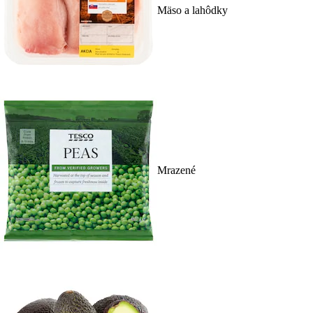
Mäso a lahôdky
Mrazené