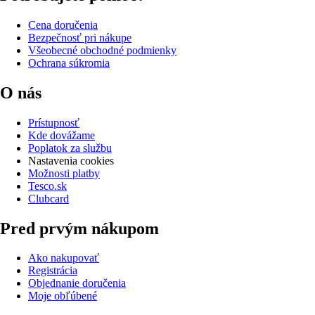
Cena doručenia
Bezpečnosť pri nákupe
Všeobecné obchodné podmienky
Ochrana súkromia
O nás
Prístupnosť
Kde dovážame
Poplatok za službu
Nastavenia cookies
Možnosti platby
Tesco.sk
Clubcard
Pred prvým nákupom
Ako nakupovať
Registrácia
Objednanie doručenia
Moje obľúbené