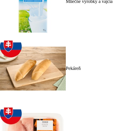
Mliečne výrobky a vajcia
Pekáreň