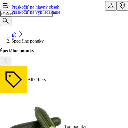
Preskočiť na hlavný obsah
Preskočiť na vyhľadávanie
Špeciálne ponuky
Špeciálne ponuky
All Offers
Top ponuky