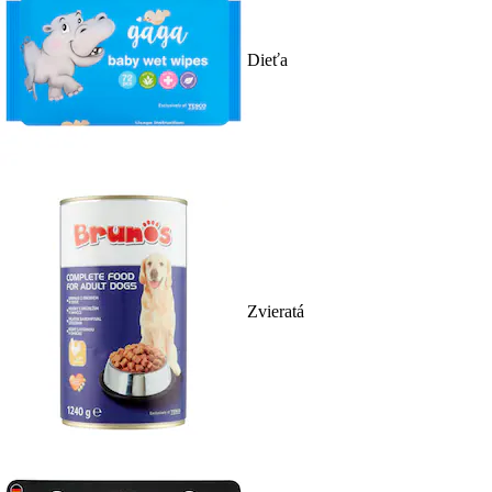
Dieťa
Zvieratá