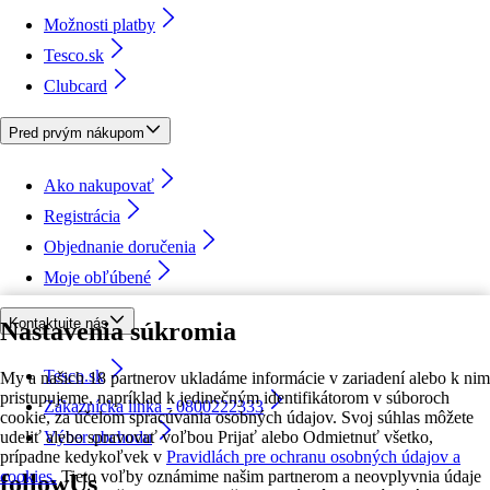
Možnosti platby
Tesco.sk
Clubcard
Pred prvým nákupom
Ako nakupovať
Registrácia
Objednanie doručenia
Moje obľúbené
Kontaktujte nás
Nastavenia súkromia
Tesco.sk
My a našich 18 partnerov ukladáme informácie v zariadení alebo k nim
pristupujeme, napríklad k jedinečným identifikátorom v súboroch
Zákaznícka linka - 0800222333
cookie, za účelom spracúvania osobných údajov. Svoj súhlas môžete
udeliť alebo spravovať voľbou Prijať alebo Odmietnuť všetko,
Výber obchodu
prípadne kedykoľvek v
Pravidlách pre ochranu osobných údajov a
cookies.
Tieto voľby oznámime našim partnerom a neovplyvnia údaje
followUs