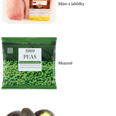
Mäso a lahôdky
Mrazené