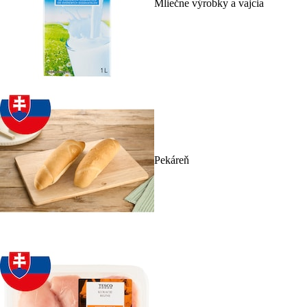
Mliečne výrobky a vajcia
Pekáreň