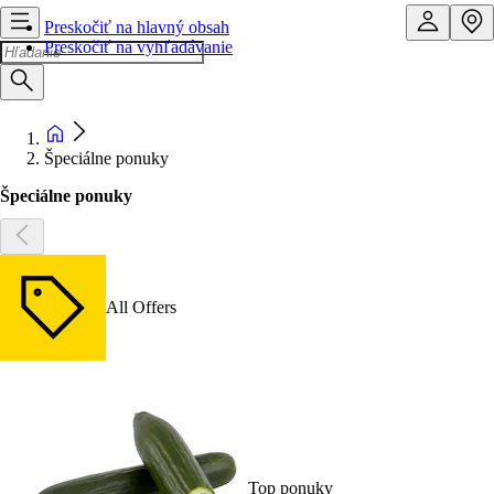
Preskočiť na hlavný obsah
Preskočiť na vyhľadávanie
Špeciálne ponuky
Špeciálne ponuky
All Offers
Top ponuky