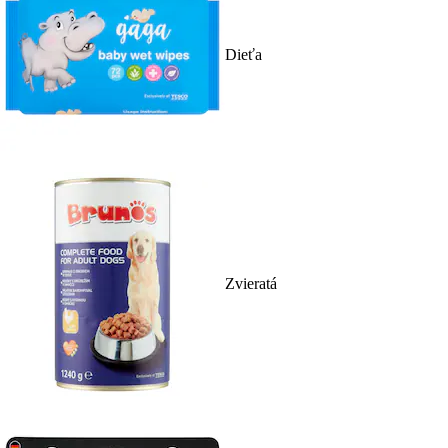
Dieťa
Zvieratá