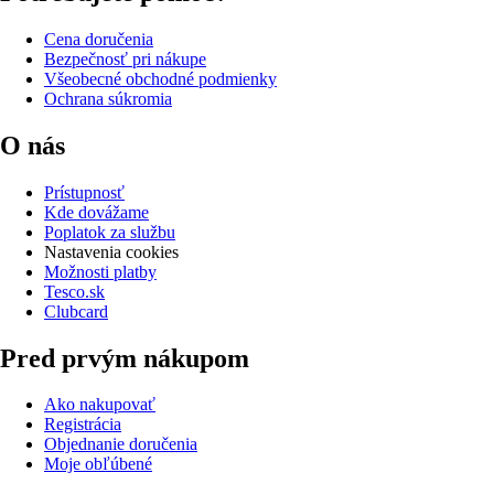
Cena doručenia
Bezpečnosť pri nákupe
Všeobecné obchodné podmienky
Ochrana súkromia
O nás
Prístupnosť
Kde dovážame
Poplatok za službu
Nastavenia cookies
Možnosti platby
Tesco.sk
Clubcard
Pred prvým nákupom
Ako nakupovať
Registrácia
Objednanie doručenia
Moje obľúbené