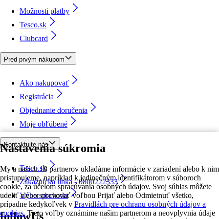
Možnosti platby
Tesco.sk
Clubcard
Pred prvým nákupom
Ako nakupovať
Registrácia
Objednanie doručenia
Moje obľúbené
Kontaktujte nás
Nastavenia súkromia
Tesco.sk
My a našich 18 partnerov ukladáme informácie v zariadení alebo k nim
pristupujeme, napríklad k jedinečným identifikátorom v súboroch
Zákaznícka linka - 0800222333
cookie, za účelom spracúvania osobných údajov. Svoj súhlas môžete
udeliť alebo spravovať voľbou Prijať alebo Odmietnuť všetko,
Výber obchodu
prípadne kedykoľvek v
Pravidlách pre ochranu osobných údajov a
cookies.
Tieto voľby oznámime našim partnerom a neovplyvnia údaje
followUs