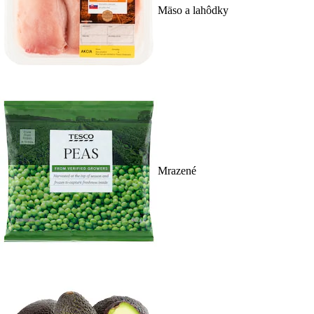
Mäso a lahôdky
Mrazené