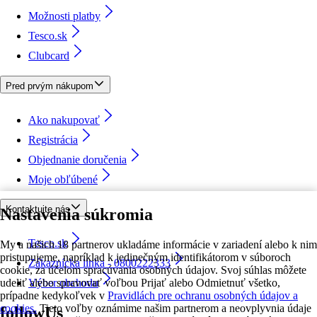
Možnosti platby
Tesco.sk
Clubcard
Pred prvým nákupom
Ako nakupovať
Registrácia
Objednanie doručenia
Moje obľúbené
Kontaktujte nás
Nastavenia súkromia
Tesco.sk
My a našich 18 partnerov ukladáme informácie v zariadení alebo k nim
pristupujeme, napríklad k jedinečným identifikátorom v súboroch
Zákaznícka linka - 0800222333
cookie, za účelom spracúvania osobných údajov. Svoj súhlas môžete
udeliť alebo spravovať voľbou Prijať alebo Odmietnuť všetko,
Výber obchodu
prípadne kedykoľvek v
Pravidlách pre ochranu osobných údajov a
cookies.
Tieto voľby oznámime našim partnerom a neovplyvnia údaje
followUs