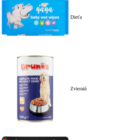
Dieťa
Zvieratá