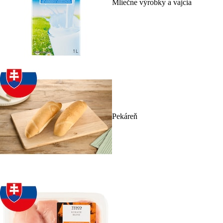
Mliečne výrobky a vajcia
Pekáreň