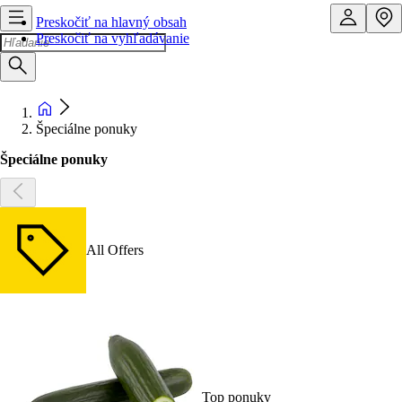
Preskočiť na hlavný obsah
Preskočiť na vyhľadávanie
Špeciálne ponuky
Špeciálne ponuky
All Offers
Top ponuky