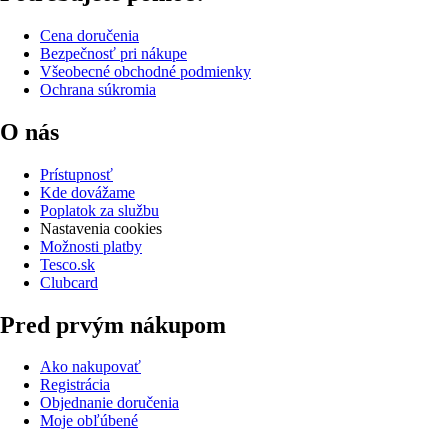
Cena doručenia
Bezpečnosť pri nákupe
Všeobecné obchodné podmienky
Ochrana súkromia
O nás
Prístupnosť
Kde dovážame
Poplatok za službu
Nastavenia cookies
Možnosti platby
Tesco.sk
Clubcard
Pred prvým nákupom
Ako nakupovať
Registrácia
Objednanie doručenia
Moje obľúbené