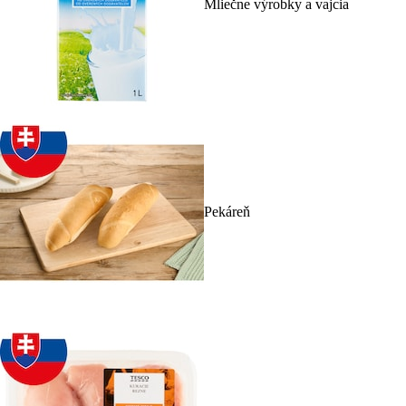
Mliečne výrobky a vajcia
Pekáreň