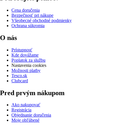
Cena doručenia
Bezpečnosť pri nákupe
Všeobecné obchodné podmienky
Ochrana súkromia
O nás
Prístupnosť
Kde dovážame
Poplatok za službu
Nastavenia cookies
Možnosti platby
Tesco.sk
Clubcard
Pred prvým nákupom
Ako nakupovať
Registrácia
Objednanie doručenia
Moje obľúbené