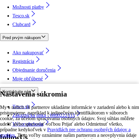
Možnosti platby
Tesco.sk
Clubcard
Pred prvým nákupom
Ako nakupovať
Registrácia
Objednanie doručenia
Moje obľúbené
Kontaktujte nás
Nastavenia súkromia
Tesco.sk
My a našich 18 partnerov ukladáme informácie v zariadení alebo k nim
pristupujeme, napríklad k jedinečným identifikátorom v súboroch
Zákaznícka linka - 0800222333
cookie, za účelom spracúvania osobných údajov. Svoj súhlas môžete
udeliť alebo spravovať voľbou Prijať alebo Odmietnuť všetko,
Výber obchodu
prípadne kedykoľvek v
Pravidlách pre ochranu osobných údajov a
cookies.
Tieto voľby oznámime našim partnerom a neovplyvnia údaje
followUs