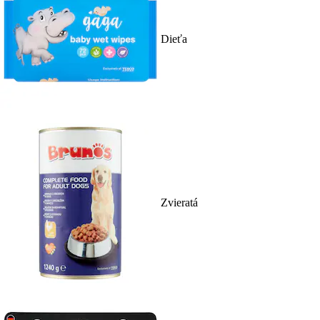
Dieťa
Zvieratá