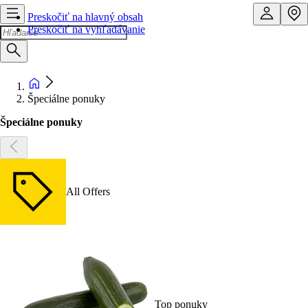
Preskočiť na hlavný obsah
Preskočiť na vyhľadávanie
Špeciálne ponuky
Špeciálne ponuky
All Offers
Top ponuky