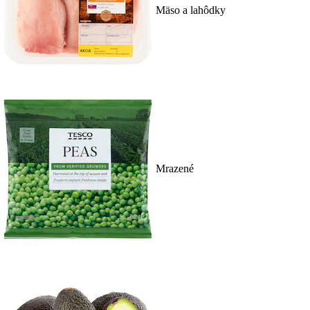
Mäso a lahôdky
Mrazené