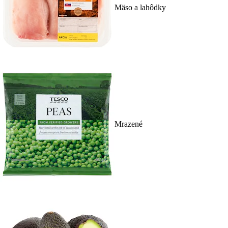
Mäso a lahôdky
Mrazené