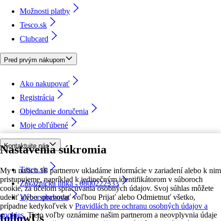
Možnosti platby
Tesco.sk
Clubcard
Pred prvým nákupom
Ako nakupovať
Registrácia
Objednanie doručenia
Moje obľúbené
Kontaktujte nás
Nastavenia súkromia
Tesco.sk
My a našich 18 partnerov ukladáme informácie v zariadení alebo k nim
pristupujeme, napríklad k jedinečným identifikátorom v súboroch
Zákaznícka linka - 0800222333
cookie, za účelom spracúvania osobných údajov. Svoj súhlas môžete
udeliť alebo spravovať voľbou Prijať alebo Odmietnuť všetko,
Výber obchodu
prípadne kedykoľvek v
Pravidlách pre ochranu osobných údajov a
cookies.
Tieto voľby oznámime našim partnerom a neovplyvnia údaje
followUs