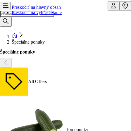
Preskočiť na hlavný obsah
Preskočiť na vyhľadávanie
Špeciálne ponuky
Špeciálne ponuky
All Offers
Top ponuky