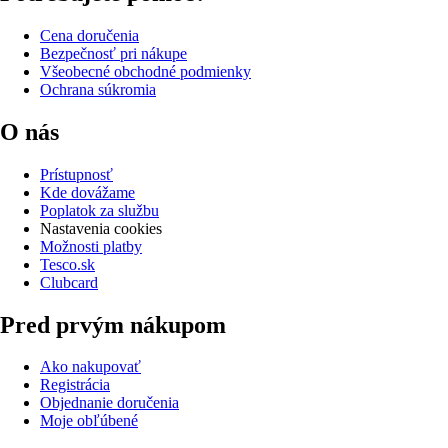
Cena doručenia
Bezpečnosť pri nákupe
Všeobecné obchodné podmienky
Ochrana súkromia
O nás
Prístupnosť
Kde dovážame
Poplatok za službu
Nastavenia cookies
Možnosti platby
Tesco.sk
Clubcard
Pred prvým nákupom
Ako nakupovať
Registrácia
Objednanie doručenia
Moje obľúbené