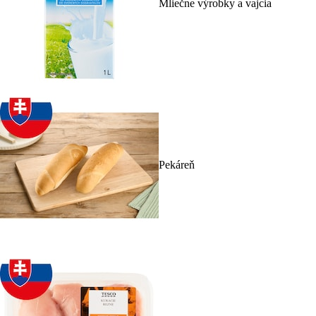
Mliečne výrobky a vajcia
Pekáreň