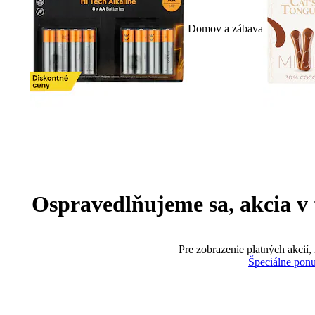
Domov a zábava
Ospravedlňujeme sa, akcia v te
Pre zobrazenie platných akcií,
Špeciálne pon