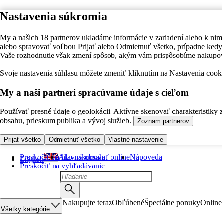
Nastavenia súkromia
My a našich 18 partnerov ukladáme informácie v zariadení alebo k nim
alebo spravovať voľbou Prijať alebo Odmietnuť všetko, prípadne ke
Vaše rozhodnutie však zmení spôsob, akým vám prispôsobíme nakupo
Svoje nastavenia súhlasu môžete zmeniť kliknutím na Nastavenia cooki
My a naši partneri spracúvame údaje s cieľom
Používať presné údaje o geolokácii. Aktívne skenovať charakteristiky 
obsahu, prieskum publika a vývoj služieb.
Zoznam partnerov
Prijať všetko
Odmietnuť všetko
Vlastné nastavenie
Preskočiť na hlavný obsah
Ako nakupovať online
Nápoveda
English
Preskočiť na vyhľadávanie
Nakupujte teraz
Obľúbené
Špeciálne ponuky
Online
Všetky kategórie