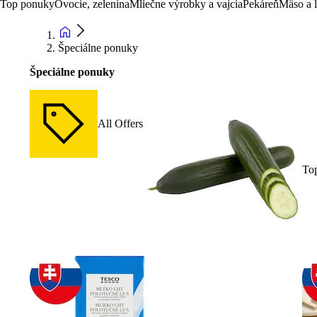
Top ponuky
Ovocie, zelenina
Mliečne výrobky a vajcia
Pekáreň
Mäso a 
Špeciálne ponuky
Špeciálne ponuky
All Offers
To