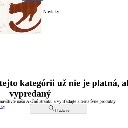
Novinky
jto kategórii už nie je platná, a
vypredaný
 navštívte našu Akčnú stránku a vyhľadajte alternatívne produkty
uky
Hľadanie