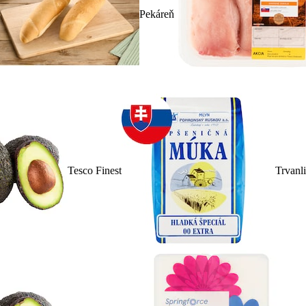
Pekáreň
Tesco Finest
Trvanl