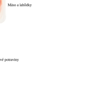
Mäso a lahôdky
ivé potraviny