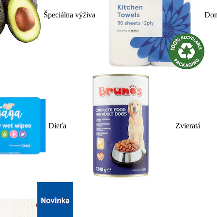
Špeciálna výživa
Dom
Dieťa
Zvieratá