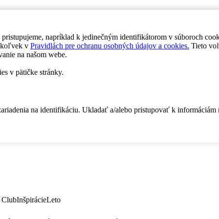
 pristupujeme, napríklad k jedinečným identifikátorom v súboroch coo
dykoľvek v
Pravidlách pre ochranu osobných údajov a cookies.
Tieto voľ
vanie na našom webe.
es v pätičke stránky.
zariadenia na identifikáciu. Ukladať a/alebo pristupovať k informáciám
 Club
Inšpirácie
Leto