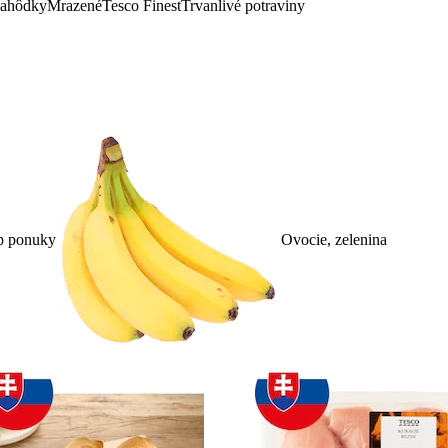
lahôdky
Mrazené
Tesco Finest
Trvanlivé potraviny
p ponuky
Ovocie, zelenina