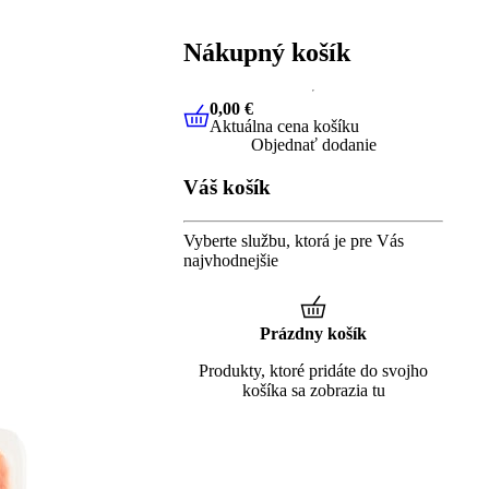
Nákupný košík
0,00 €
Aktuálna cena košíku
0,00 €
Aktuálna cena košíku
Objednať dodanie
Váš košík
Vyberte službu, ktorá je pre Vás
najvhodnejšie
Prázdny košík
Produkty, ktoré pridáte do svojho
košíka sa zobrazia tu