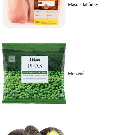
Mäso a lahôdky
Mrazené