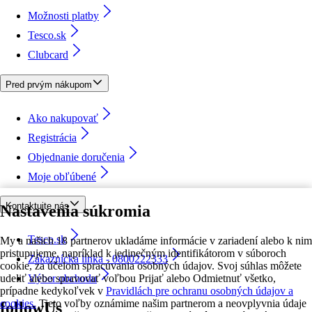
Možnosti platby
Tesco.sk
Clubcard
Pred prvým nákupom
Ako nakupovať
Registrácia
Objednanie doručenia
Moje obľúbené
Kontaktujte nás
Nastavenia súkromia
Tesco.sk
My a našich 18 partnerov ukladáme informácie v zariadení alebo k nim
pristupujeme, napríklad k jedinečným identifikátorom v súboroch
Zákaznícka linka - 0800222333
cookie, za účelom spracúvania osobných údajov. Svoj súhlas môžete
udeliť alebo spravovať voľbou Prijať alebo Odmietnuť všetko,
Výber obchodu
prípadne kedykoľvek v
Pravidlách pre ochranu osobných údajov a
cookies.
Tieto voľby oznámime našim partnerom a neovplyvnia údaje
followUs