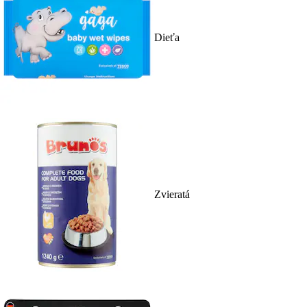
Dieťa
Zvieratá