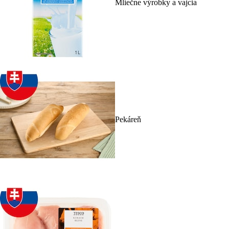
Mliečne výrobky a vajcia
Pekáreň