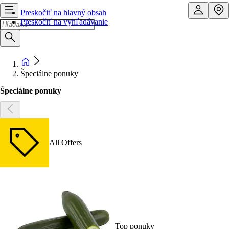
Preskočiť na hlavný obsah
Preskočiť na vyhľadávanie
Špeciálne ponuky
Špeciálne ponuky
All Offers
Top ponuky