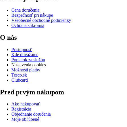
Cena doručenia
Bezpečnosť pri nákupe
Všeobecné obchodné podmienky
Ochrana súkromia
O nás
Prístupnosť
Kde dovážame
Poplatok za službu
Nastavenia cookies
Možnosti platby
Tesco.sk
Clubcard
Pred prvým nákupom
Ako nakupovať
Registrácia
Objednanie doručenia
Moje obľúbené