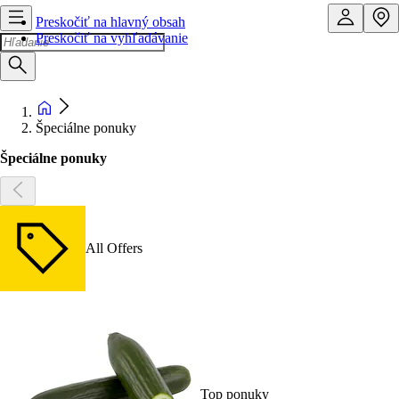
Preskočiť na hlavný obsah
Preskočiť na vyhľadávanie
Špeciálne ponuky
Špeciálne ponuky
All Offers
Top ponuky