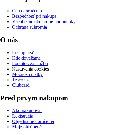
Cena doručenia
Bezpečnosť pri nákupe
Všeobecné obchodné podmienky
Ochrana súkromia
O nás
Prístupnosť
Kde dovážame
Poplatok za službu
Nastavenia cookies
Možnosti platby
Tesco.sk
Clubcard
Pred prvým nákupom
Ako nakupovať
Registrácia
Objednanie doručenia
Moje obľúbené