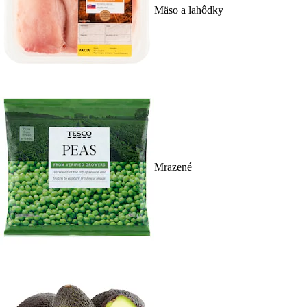
Mäso a lahôdky
Mrazené