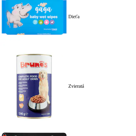
Dieťa
Zvieratá