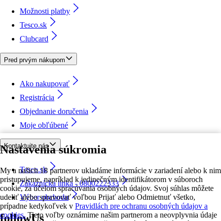
Možnosti platby
Tesco.sk
Clubcard
Pred prvým nákupom
Ako nakupovať
Registrácia
Objednanie doručenia
Moje obľúbené
Kontaktujte nás
Nastavenia súkromia
Tesco.sk
My a našich 18 partnerov ukladáme informácie v zariadení alebo k nim
pristupujeme, napríklad k jedinečným identifikátorom v súboroch
Zákaznícka linka - 0800222333
cookie, za účelom spracúvania osobných údajov. Svoj súhlas môžete
udeliť alebo spravovať voľbou Prijať alebo Odmietnuť všetko,
Výber obchodu
prípadne kedykoľvek v
Pravidlách pre ochranu osobných údajov a
cookies.
Tieto voľby oznámime našim partnerom a neovplyvnia údaje
followUs