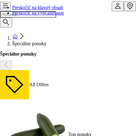
Preskočiť na hlavný obsah
Preskočiť na vyhľadávanie
Špeciálne ponuky
Špeciálne ponuky
All Offers
Top ponuky