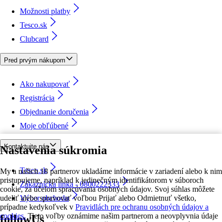
Možnosti platby
Tesco.sk
Clubcard
Pred prvým nákupom
Ako nakupovať
Registrácia
Objednanie doručenia
Moje obľúbené
Kontaktujte nás
Nastavenia súkromia
Tesco.sk
My a našich 18 partnerov ukladáme informácie v zariadení alebo k nim
pristupujeme, napríklad k jedinečným identifikátorom v súboroch
Zákaznícka linka - 0800222333
cookie, za účelom spracúvania osobných údajov. Svoj súhlas môžete
udeliť alebo spravovať voľbou Prijať alebo Odmietnuť všetko,
Výber obchodu
prípadne kedykoľvek v
Pravidlách pre ochranu osobných údajov a
cookies.
Tieto voľby oznámime našim partnerom a neovplyvnia údaje
followUs