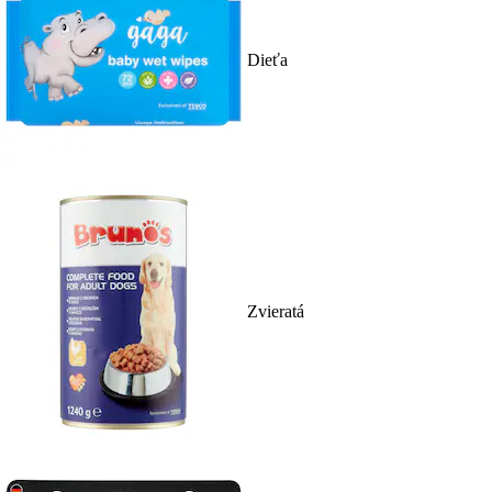
Dieťa
Zvieratá