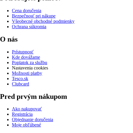
Cena doručenia
Bezpečnosť pri nákupe
Všeobecné obchodné podmienky
Ochrana súkromia
O nás
Prístupnosť
Kde dovážame
Poplatok za službu
Nastavenia cookies
Možnosti platby
Tesco.sk
Clubcard
Pred prvým nákupom
Ako nakupovať
Registrácia
Objednanie doručenia
Moje obľúbené