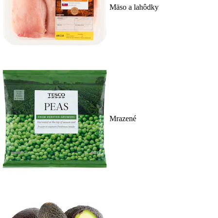
Mäso a lahôdky
Mrazené