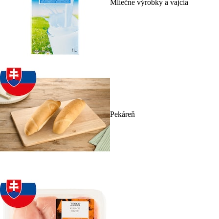
Mliečne výrobky a vajcia
Pekáreň