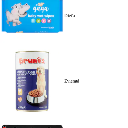
Dieťa
Zvieratá