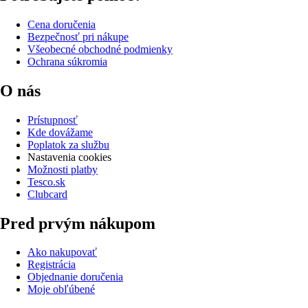
Cena doručenia
Bezpečnosť pri nákupe
Všeobecné obchodné podmienky
Ochrana súkromia
O nás
Prístupnosť
Kde dovážame
Poplatok za službu
Nastavenia cookies
Možnosti platby
Tesco.sk
Clubcard
Pred prvým nákupom
Ako nakupovať
Registrácia
Objednanie doručenia
Moje obľúbené