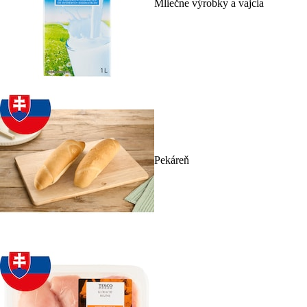
Mliečne výrobky a vajcia
Pekáreň