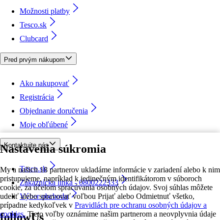
Možnosti platby
Tesco.sk
Clubcard
Pred prvým nákupom
Ako nakupovať
Registrácia
Objednanie doručenia
Moje obľúbené
Kontaktujte nás
Nastavenia súkromia
Tesco.sk
My a našich 18 partnerov ukladáme informácie v zariadení alebo k nim
pristupujeme, napríklad k jedinečným identifikátorom v súboroch
Zákaznícka linka - 0800222333
cookie, za účelom spracúvania osobných údajov. Svoj súhlas môžete
udeliť alebo spravovať voľbou Prijať alebo Odmietnuť všetko,
Výber obchodu
prípadne kedykoľvek v
Pravidlách pre ochranu osobných údajov a
cookies.
Tieto voľby oznámime našim partnerom a neovplyvnia údaje
followUs