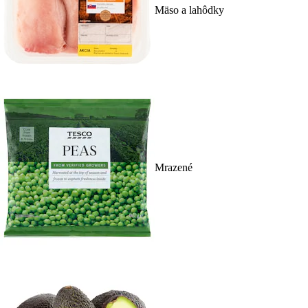
Mäso a lahôdky
Mrazené