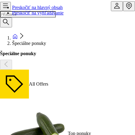
Preskočiť na hlavný obsah
Preskočiť na vyhľadávanie
Špeciálne ponuky
Špeciálne ponuky
All Offers
Top ponuky