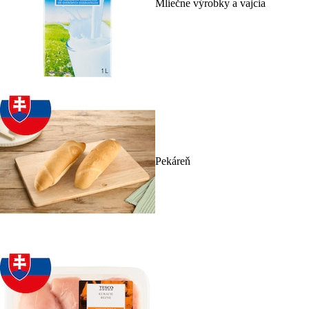
Mliečne výrobky a vajcia
Pekáreň