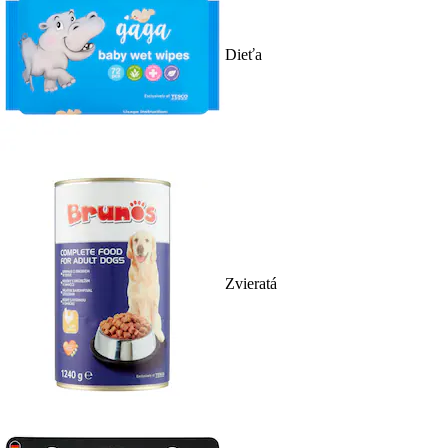
Dieťa
Zvieratá