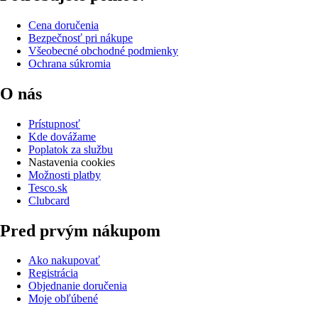
Cena doručenia
Bezpečnosť pri nákupe
Všeobecné obchodné podmienky
Ochrana súkromia
O nás
Prístupnosť
Kde dovážame
Poplatok za službu
Nastavenia cookies
Možnosti platby
Tesco.sk
Clubcard
Pred prvým nákupom
Ako nakupovať
Registrácia
Objednanie doručenia
Moje obľúbené