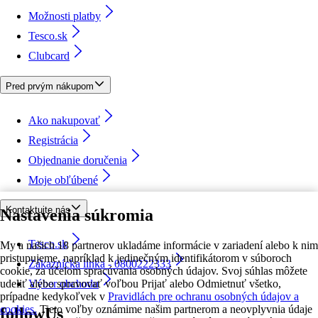
Možnosti platby
Tesco.sk
Clubcard
Pred prvým nákupom
Ako nakupovať
Registrácia
Objednanie doručenia
Moje obľúbené
Kontaktujte nás
Nastavenia súkromia
Tesco.sk
My a našich 18 partnerov ukladáme informácie v zariadení alebo k nim
pristupujeme, napríklad k jedinečným identifikátorom v súboroch
Zákaznícka linka - 0800222333
cookie, za účelom spracúvania osobných údajov. Svoj súhlas môžete
udeliť alebo spravovať voľbou Prijať alebo Odmietnuť všetko,
Výber obchodu
prípadne kedykoľvek v
Pravidlách pre ochranu osobných údajov a
cookies.
Tieto voľby oznámime našim partnerom a neovplyvnia údaje
followUs