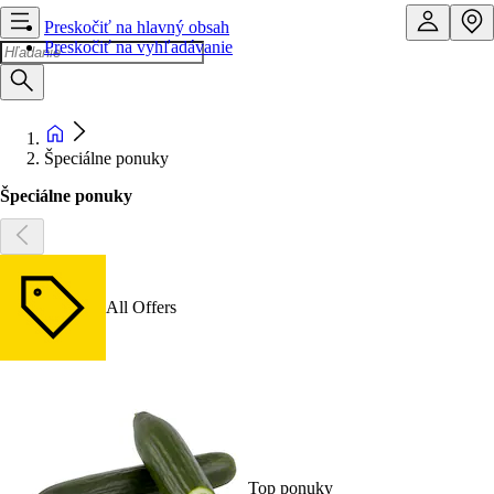
Preskočiť na hlavný obsah
Preskočiť na vyhľadávanie
Špeciálne ponuky
Špeciálne ponuky
All Offers
Top ponuky