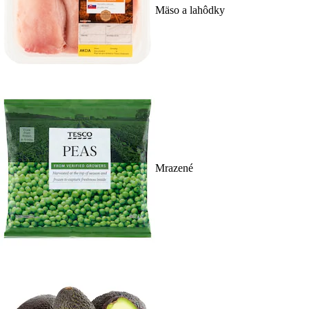
Mäso a lahôdky
Mrazené