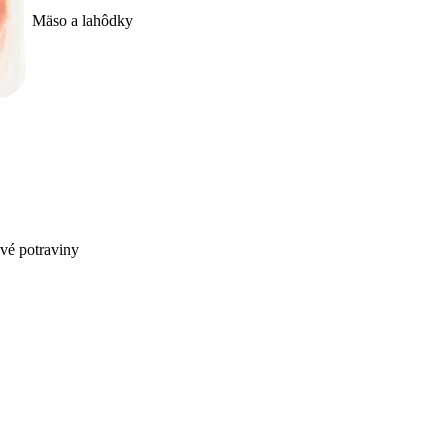
Mäso a lahôdky
ivé potraviny