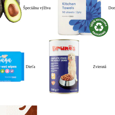
Špeciálna výživa
Dom
Dieťa
Zvieratá