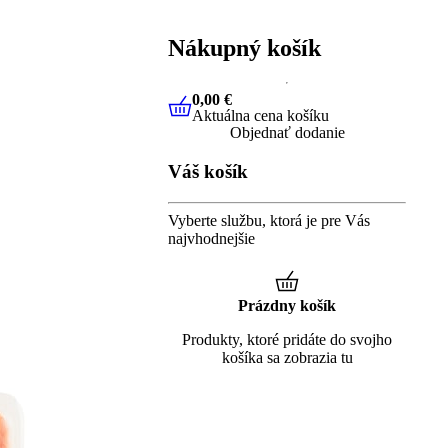
Nákupný košík
0,00 €
Aktuálna cena košíku
0,00 €
Aktuálna cena košíku
Objednať dodanie
Váš košík
Vyberte službu, ktorá je pre Vás
najvhodnejšie
Prázdny košík
Produkty, ktoré pridáte do svojho
košíka sa zobrazia tu