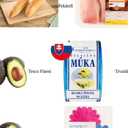
Pekáreň
Tesco Finest
Trvanl