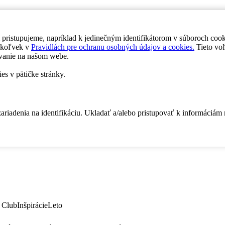
 pristupujeme, napríklad k jedinečným identifikátorom v súboroch coo
dykoľvek v
Pravidlách pre ochranu osobných údajov a cookies.
Tieto voľ
vanie na našom webe.
es v pätičke stránky.
zariadenia na identifikáciu. Ukladať a/alebo pristupovať k informáciám
 Club
Inšpirácie
Leto