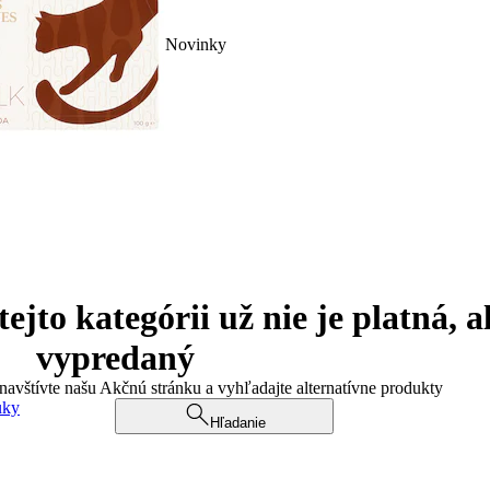
Novinky
jto kategórii už nie je platná, a
vypredaný
 navštívte našu Akčnú stránku a vyhľadajte alternatívne produkty
uky
Hľadanie