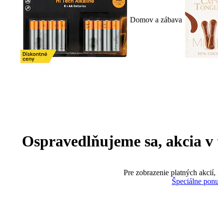
Domov a zábava
Ospravedlňujeme sa, akcia v te
Pre zobrazenie platných akcií,
Špeciálne pon