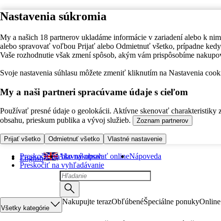
Nastavenia súkromia
My a našich 18 partnerov ukladáme informácie v zariadení alebo k nim
alebo spravovať voľbou Prijať alebo Odmietnuť všetko, prípadne ke
Vaše rozhodnutie však zmení spôsob, akým vám prispôsobíme nakupo
Svoje nastavenia súhlasu môžete zmeniť kliknutím na Nastavenia cooki
My a naši partneri spracúvame údaje s cieľom
Používať presné údaje o geolokácii. Aktívne skenovať charakteristiky 
obsahu, prieskum publika a vývoj služieb.
Zoznam partnerov
Prijať všetko
Odmietnuť všetko
Vlastné nastavenie
Preskočiť na hlavný obsah
Ako nakupovať online
Nápoveda
English
Preskočiť na vyhľadávanie
Nakupujte teraz
Obľúbené
Špeciálne ponuky
Online
Všetky kategórie