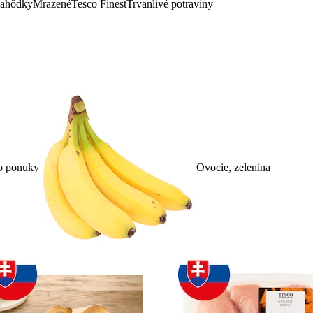
lahôdky
Mrazené
Tesco Finest
Trvanlivé potraviny
p ponuky
Ovocie, zelenina