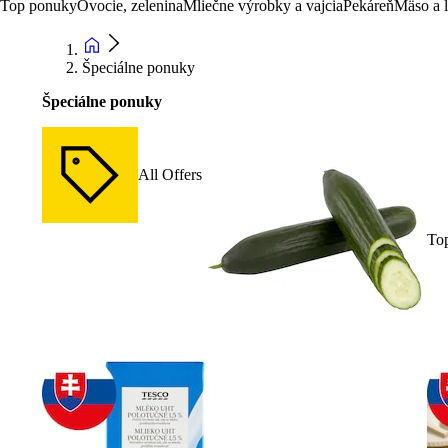
Top ponuky
Ovocie, zelenina
Mliečne výrobky a vajcia
Pekáreň
Mäso a 
Špeciálne ponuky
Špeciálne ponuky
All Offers
To