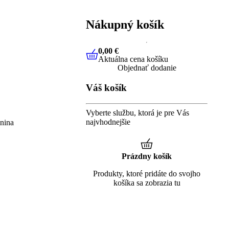
Nákupný košík
0,00 €
Aktuálna cena košíku
0,00 €
Aktuálna cena košíku
Objednať dodanie
Váš košík
Vyberte službu, ktorá je pre Vás
najvhodnejšie
enina
Prázdny košík
Produkty, ktoré pridáte do svojho
košíka sa zobrazia tu