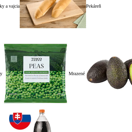
ky a vajcia
Pekáreň
ky
Mrazené