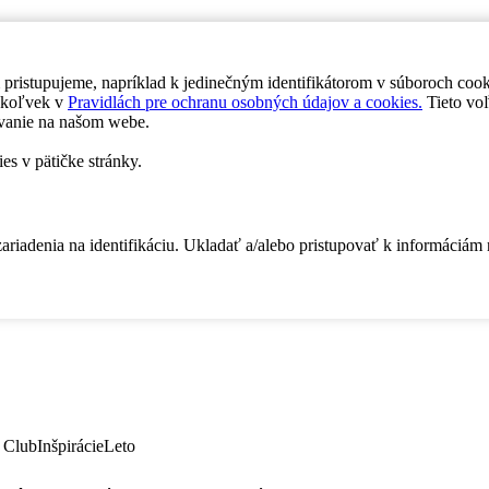
 pristupujeme, napríklad k jedinečným identifikátorom v súboroch coo
dykoľvek v
Pravidlách pre ochranu osobných údajov a cookies.
Tieto voľ
vanie na našom webe.
es v pätičke stránky.
zariadenia na identifikáciu. Ukladať a/alebo pristupovať k informáciám
 Club
Inšpirácie
Leto