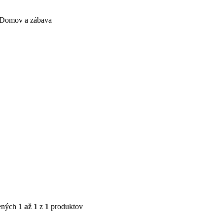
Domov a zábava
ených
1 až 1
z
1
produktov