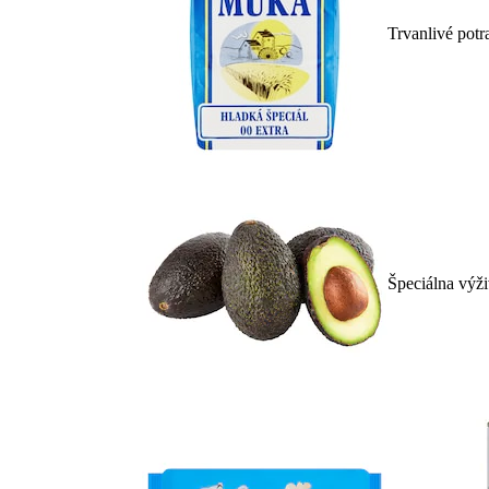
Trvanlivé potr
Špeciálna výž