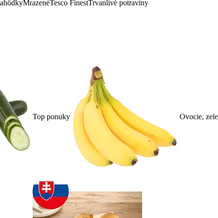
lahôdky
Mrazené
Tesco Finest
Trvanlivé potraviny
Top ponuky
Ovocie, zel