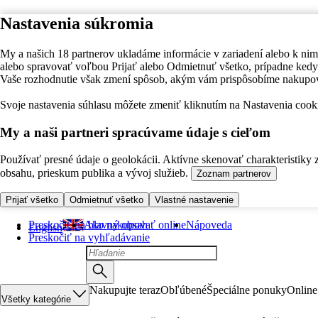
Nastavenia súkromia
My a našich 18 partnerov ukladáme informácie v zariadení alebo k nim
alebo spravovať voľbou Prijať alebo Odmietnuť všetko, prípadne ke
Vaše rozhodnutie však zmení spôsob, akým vám prispôsobíme nakupo
Svoje nastavenia súhlasu môžete zmeniť kliknutím na Nastavenia cooki
My a naši partneri spracúvame údaje s cieľom
Používať presné údaje o geolokácii. Aktívne skenovať charakteristiky 
obsahu, prieskum publika a vývoj služieb.
Zoznam partnerov
Prijať všetko
Odmietnuť všetko
Vlastné nastavenie
Preskočiť na hlavný obsah
Ako nakupovať online
Nápoveda
English
Preskočiť na vyhľadávanie
Nakupujte teraz
Obľúbené
Špeciálne ponuky
Online
Všetky kategórie