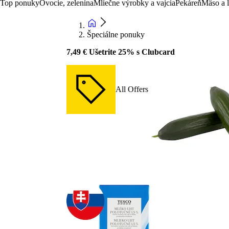
Top ponuky
Ovocie, zelenina
Mliečne výrobky a vajcia
Pekáreň
Mäso a 
Špeciálne ponuky
7,49 € Ušetrite 25% s Clubcard
All Offers