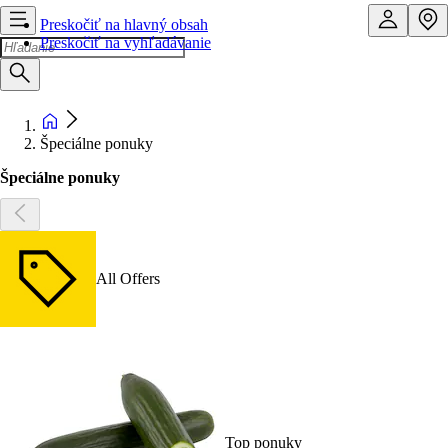
Preskočiť na hlavný obsah
Preskočiť na vyhľadávanie
Špeciálne ponuky
Špeciálne ponuky
All Offers
Top ponuky