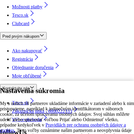
Možnosti platby
Tesco.sk
Clubcard
Pred prvým nákupom
Ako nakupovať
Registrácia
Objednanie doručenia
Moje obľúbené
Kontaktujte nás
Nastavenia súkromia
Tesco.sk
My a našich 18 partnerov ukladáme informácie v zariadení alebo k nim
pristupujeme, napríklad k jedinečným identifikátorom v súboroch
Zákaznícka linka - 0800222333
cookie, za účelom spracúvania osobných údajov. Svoj súhlas môžete
udeliť alebo spravovať voľbou Prijať alebo Odmietnuť všetko,
Výber obchodu
prípadne kedykoľvek v
Pravidlách pre ochranu osobných údajov a
cookies.
Tieto voľby oznámime našim partnerom a neovplyvnia údaje
followUs