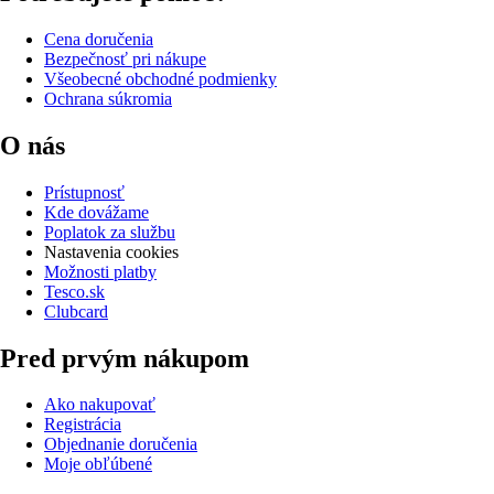
Cena doručenia
Bezpečnosť pri nákupe
Všeobecné obchodné podmienky
Ochrana súkromia
O nás
Prístupnosť
Kde dovážame
Poplatok za službu
Nastavenia cookies
Možnosti platby
Tesco.sk
Clubcard
Pred prvým nákupom
Ako nakupovať
Registrácia
Objednanie doručenia
Moje obľúbené