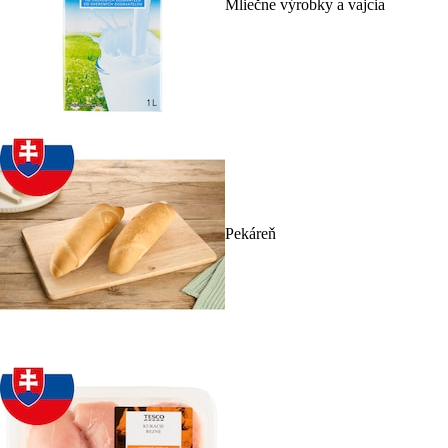
Mliečne výrobky a vajcia
Pekáreň