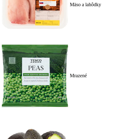
Mäso a lahôdky
Mrazené