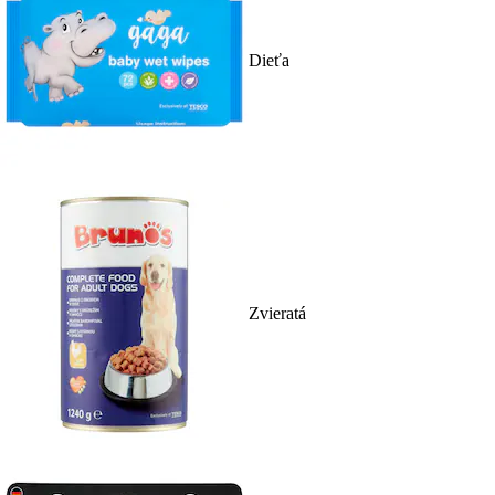
Dieťa
Zvieratá