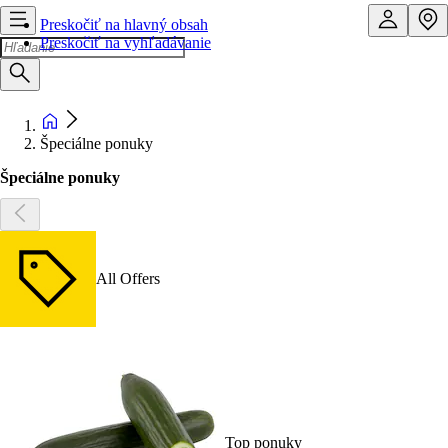
Preskočiť na hlavný obsah
Preskočiť na vyhľadávanie
Špeciálne ponuky
Špeciálne ponuky
All Offers
Top ponuky