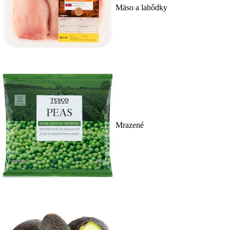
Mäso a lahôdky
Mrazené