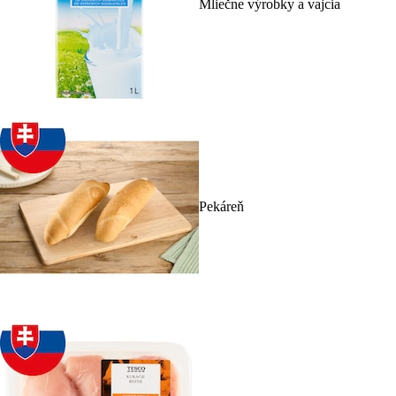
Mliečne výrobky a vajcia
Pekáreň