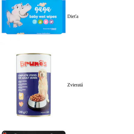
Dieťa
Zvieratá