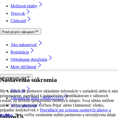
Možnosti platby
Tesco.sk
Clubcard
Pred prvým nákupom
Ako nakupovať
Registrácia
Objednanie doručenia
Moje obľúbené
Kontaktujte nás
Nastavenia súkromia
Tesco.sk
My a našich 18 partnerov ukladáme informácie v zariadení alebo k nim
pristupujeme, napríklad k jedinečným identifikátorom v súboroch
Zákaznícka linka - 0800222333
cookie, za účelom spracúvania osobných údajov. Svoj súhlas môžete
udeliť alebo spravovať voľbou Prijať alebo Odmietnuť všetko,
Výber obchodu
prípadne kedykoľvek v
Pravidlách pre ochranu osobných údajov a
cookies.
Tieto voľby oznámime našim partnerom a neovplyvnia údaje
followUs