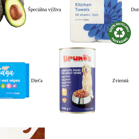
Špeciálna výživa
Dom
Dieťa
Zvieratá