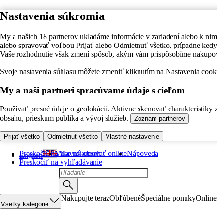
Nastavenia súkromia
My a našich 18 partnerov ukladáme informácie v zariadení alebo k nim
alebo spravovať voľbou Prijať alebo Odmietnuť všetko, prípadne ke
Vaše rozhodnutie však zmení spôsob, akým vám prispôsobíme nakupo
Svoje nastavenia súhlasu môžete zmeniť kliknutím na Nastavenia cooki
My a naši partneri spracúvame údaje s cieľom
Používať presné údaje o geolokácii. Aktívne skenovať charakteristiky 
obsahu, prieskum publika a vývoj služieb.
Zoznam partnerov
Prijať všetko
Odmietnuť všetko
Vlastné nastavenie
Preskočiť na hlavný obsah
Ako nakupovať online
Nápoveda
English
Preskočiť na vyhľadávanie
Nakupujte teraz
Obľúbené
Špeciálne ponuky
Online
Všetky kategórie