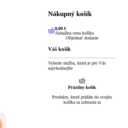
Nákupný košík
0,00 €
Aktuálna cena košíku
0,00 €
Aktuálna cena košíku
Objednať dodanie
Váš košík
Vyberte službu, ktorá je pre Vás
najvhodnejšie
Prázdny košík
Produkty, ktoré pridáte do svojho
košíka sa zobrazia tu