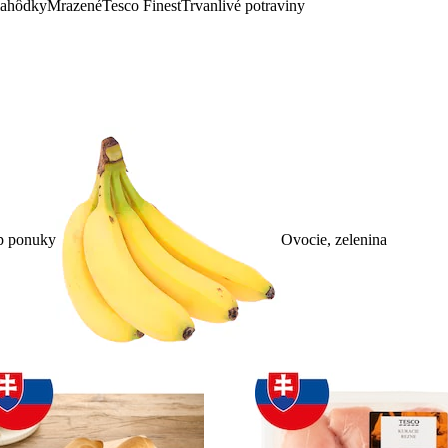
lahôdky
Mrazené
Tesco Finest
Trvanlivé potraviny
p ponuky
Ovocie, zelenina