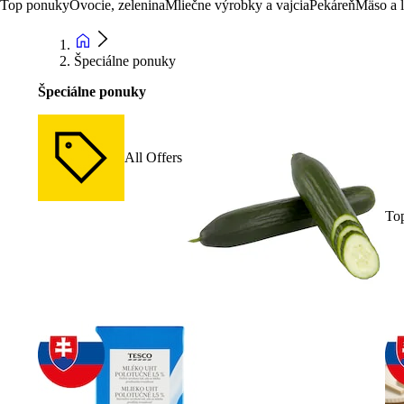
Top ponuky
Ovocie, zelenina
Mliečne výrobky a vajcia
Pekáreň
Mäso a 
Špeciálne ponuky
Špeciálne ponuky
All Offers
To