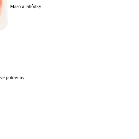
Mäso a lahôdky
ivé potraviny