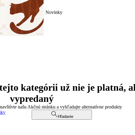
Novinky
jto kategórii už nie je platná, a
vypredaný
 navštívte našu Akčnú stránku a vyhľadajte alternatívne produkty
uky
Hľadanie