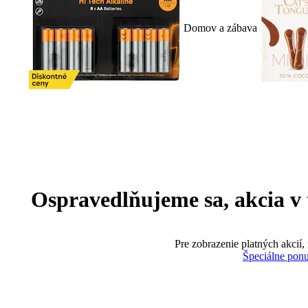
Domov a zábava
Ospravedlňujeme sa, akcia v te
Pre zobrazenie platných akcií,
Špeciálne pon