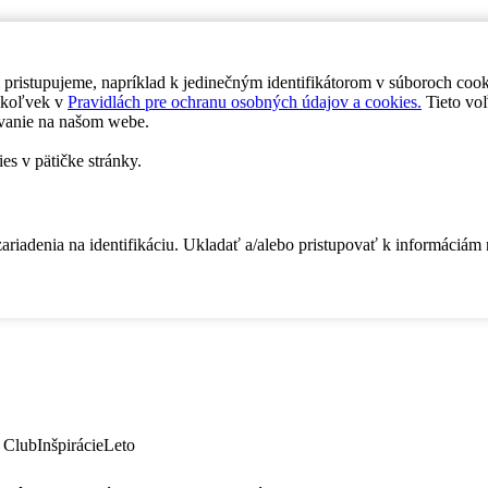
 pristupujeme, napríklad k jedinečným identifikátorom v súboroch coo
dykoľvek v
Pravidlách pre ochranu osobných údajov a cookies.
Tieto voľ
vanie na našom webe.
es v pätičke stránky.
zariadenia na identifikáciu. Ukladať a/alebo pristupovať k informáciám
 Club
Inšpirácie
Leto