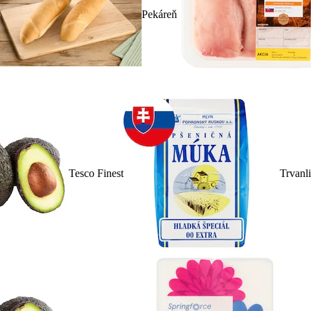
Pekáreň
Tesco Finest
Trvanl