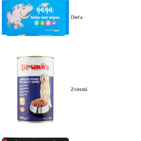
Dieťa
Zvieratá