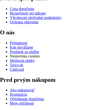
Cena doručenia
Bezpečnosť pri nákupe
Všeobecné obchodné podmienky
Ochrana súkromia
O nás
Prístupnosť
Kde dovážame
Poplatok za službu
Nastavenia cookies
Možnosti platby
Tesco.sk
Clubcard
Pred prvým nákupom
Ako nakupovať
Registrácia
Objednanie doručenia
Moje obľúbené