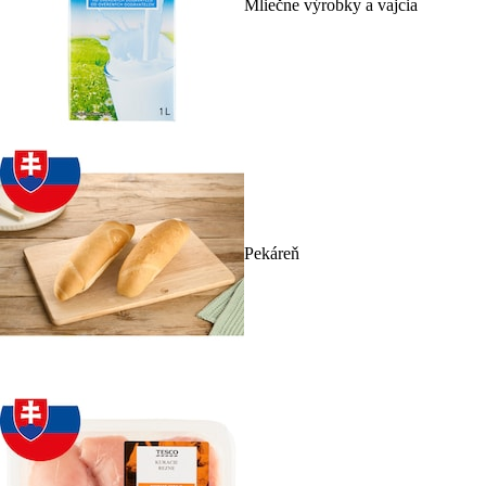
Mliečne výrobky a vajcia
Pekáreň