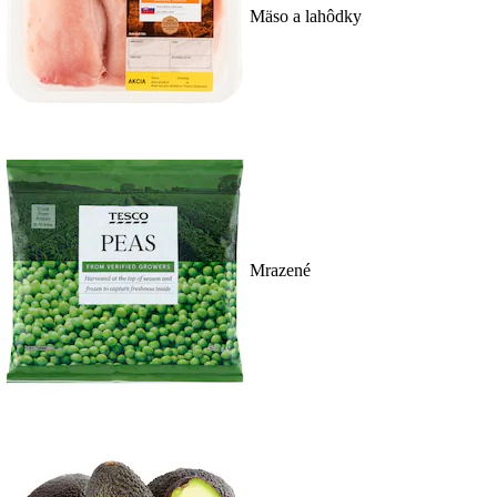
Mäso a lahôdky
Mrazené