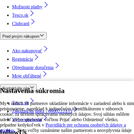
Možnosti platby
Tesco.sk
Clubcard
Pred prvým nákupom
Ako nakupovať
Registrácia
Objednanie doručenia
Moje obľúbené
Kontaktujte nás
Nastavenia súkromia
Tesco.sk
My a našich 18 partnerov ukladáme informácie v zariadení alebo k nim
pristupujeme, napríklad k jedinečným identifikátorom v súboroch
Zákaznícka linka - 0800222333
cookie, za účelom spracúvania osobných údajov. Svoj súhlas môžete
udeliť alebo spravovať voľbou Prijať alebo Odmietnuť všetko,
Výber obchodu
prípadne kedykoľvek v
Pravidlách pre ochranu osobných údajov a
cookies.
Tieto voľby oznámime našim partnerom a neovplyvnia údaje
followUs