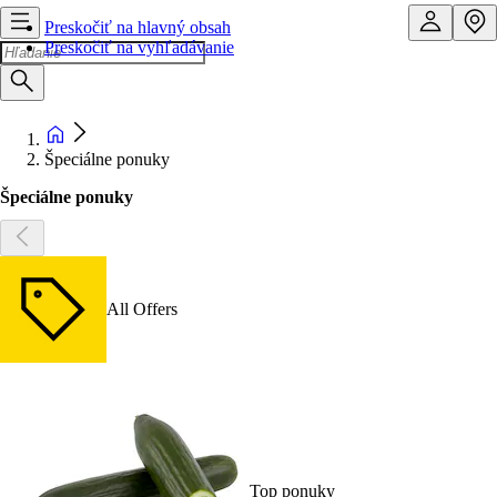
Preskočiť na hlavný obsah
Preskočiť na vyhľadávanie
Špeciálne ponuky
Špeciálne ponuky
All Offers
Top ponuky