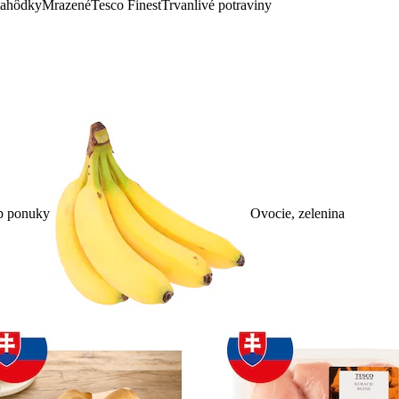
lahôdky
Mrazené
Tesco Finest
Trvanlivé potraviny
p ponuky
Ovocie, zelenina