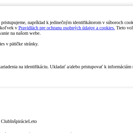
 pristupujeme, napríklad k jedinečným identifikátorom v súboroch coo
dykoľvek v
Pravidlách pre ochranu osobných údajov a cookies.
Tieto voľ
vanie na našom webe.
es v pätičke stránky.
zariadenia na identifikáciu. Ukladať a/alebo pristupovať k informáciám
 Club
Inšpirácie
Leto