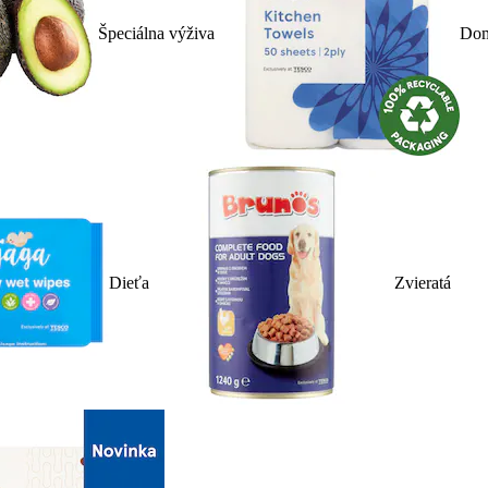
Špeciálna výživa
Dom
Dieťa
Zvieratá