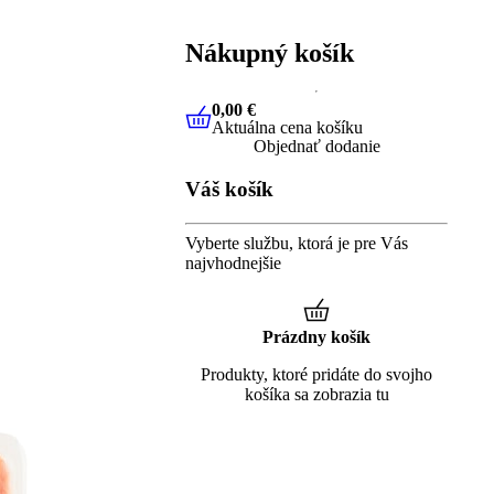
Nákupný košík
0,00 €
Aktuálna cena košíku
0,00 €
Aktuálna cena košíku
Objednať dodanie
Váš košík
Vyberte službu, ktorá je pre Vás
najvhodnejšie
Prázdny košík
Produkty, ktoré pridáte do svojho
košíka sa zobrazia tu