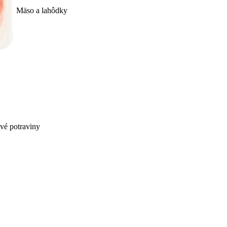
Mäso a lahôdky
ivé potraviny