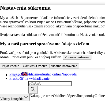
Nastavenia súkromia
My a našich 18 partnerov ukladáme informácie v zariadení alebo k nim
alebo spravovať voľbou Prijať alebo Odmietnuť všetko, prípadne ke
Vaše rozhodnutie však zmení spôsob, akým vám prispôsobíme nakupo
Svoje nastavenia súhlasu môžete zmeniť kliknutím na Nastavenia cooki
My a naši partneri spracúvame údaje s cieľom
Používať presné údaje o geolokácii. Aktívne skenovať charakteristiky 
obsahu, prieskum publika a vývoj služieb.
Zoznam partnerov
Prijať všetko
Odmietnuť všetko
Vlastné nastavenie
Preskočiť na hlavný obsah
Ako nakupovať online
Nápoveda
English
Preskočiť na vyhľadávanie
Nakupujte teraz
Obľúbené
Špeciálne ponuky
Online
Všetky kategórie