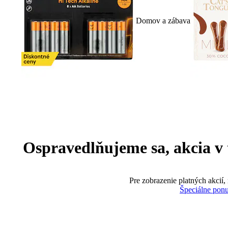
Domov a zábava
Ospravedlňujeme sa, akcia v te
Pre zobrazenie platných akcií,
Špeciálne pon