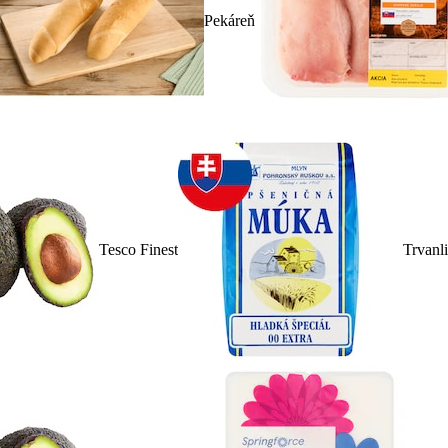
Pekáreň
Tesco Finest
Trvanl