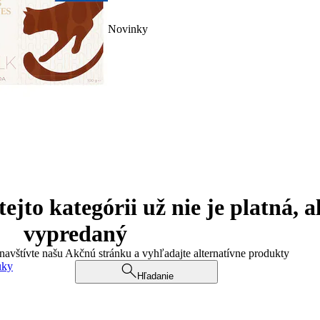
Novinky
jto kategórii už nie je platná, a
vypredaný
 navštívte našu Akčnú stránku a vyhľadajte alternatívne produkty
uky
Hľadanie