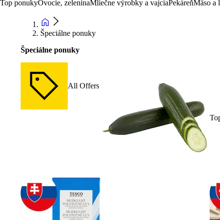
Top ponuky
Ovocie, zelenina
Mliečne výrobky a vajcia
Pekáreň
Mäso a 
Špeciálne ponuky
Špeciálne ponuky
All Offers
To