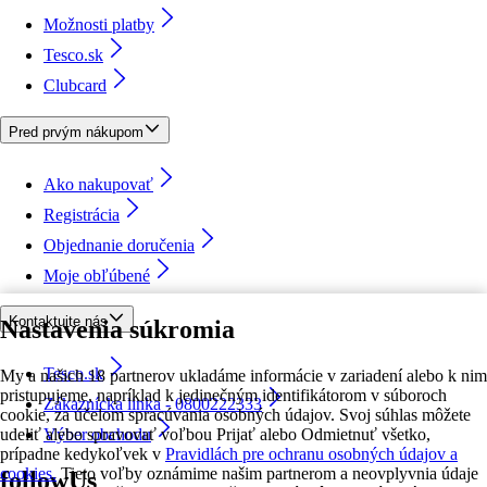
Možnosti platby
Tesco.sk
Clubcard
Pred prvým nákupom
Ako nakupovať
Registrácia
Objednanie doručenia
Moje obľúbené
Kontaktujte nás
Nastavenia súkromia
Tesco.sk
My a našich 18 partnerov ukladáme informácie v zariadení alebo k nim
pristupujeme, napríklad k jedinečným identifikátorom v súboroch
Zákaznícka linka - 0800222333
cookie, za účelom spracúvania osobných údajov. Svoj súhlas môžete
udeliť alebo spravovať voľbou Prijať alebo Odmietnuť všetko,
Výber obchodu
prípadne kedykoľvek v
Pravidlách pre ochranu osobných údajov a
cookies.
Tieto voľby oznámime našim partnerom a neovplyvnia údaje
followUs