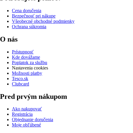
Cena doručenia
Bezpečnosť pri nákupe
Všeobecné obchodné podmienky
Ochrana súkromia
O nás
Prístupnosť
Kde dovážame
Poplatok za službu
Nastavenia cookies
Možnosti platby
Tesco.sk
Clubcard
Pred prvým nákupom
Ako nakupovať
Registrácia
Objednanie doručenia
Moje obľúbené