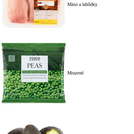
Mäso a lahôdky
Mrazené