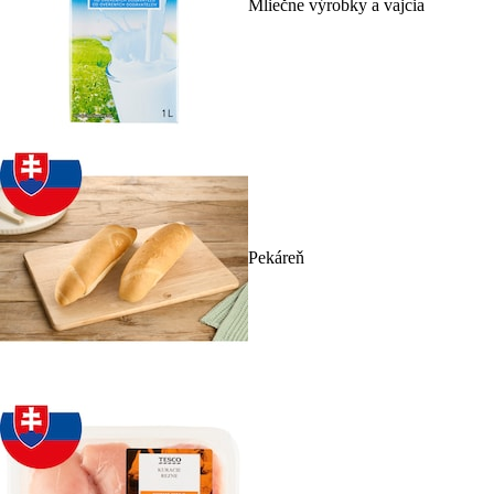
Mliečne výrobky a vajcia
Pekáreň