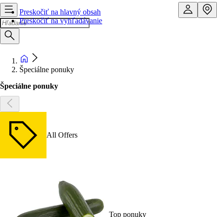
Preskočiť na hlavný obsah
Preskočiť na vyhľadávanie
Špeciálne ponuky
Špeciálne ponuky
All Offers
Top ponuky