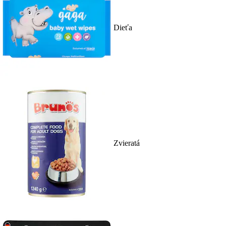
Dieťa
Zvieratá