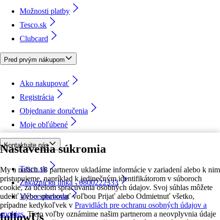
Možnosti platby
Tesco.sk
Clubcard
Pred prvým nákupom
Ako nakupovať
Registrácia
Objednanie doručenia
Moje obľúbené
Kontaktujte nás
Nastavenia súkromia
Tesco.sk
My a našich 18 partnerov ukladáme informácie v zariadení alebo k nim
pristupujeme, napríklad k jedinečným identifikátorom v súboroch
Zákaznícka linka - 0800222333
cookie, za účelom spracúvania osobných údajov. Svoj súhlas môžete
udeliť alebo spravovať voľbou Prijať alebo Odmietnuť všetko,
Výber obchodu
prípadne kedykoľvek v
Pravidlách pre ochranu osobných údajov a
cookies.
Tieto voľby oznámime našim partnerom a neovplyvnia údaje
followUs