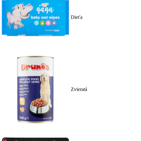
Dieťa
Zvieratá