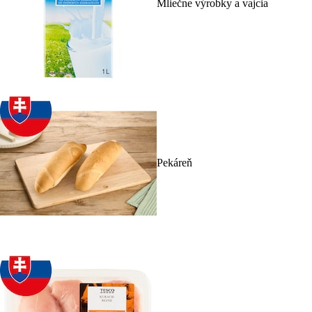
Mliečne výrobky a vajcia
Pekáreň