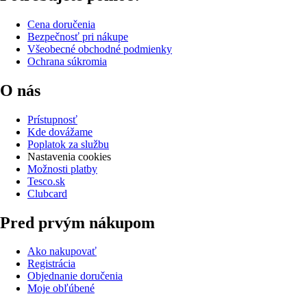
Cena doručenia
Bezpečnosť pri nákupe
Všeobecné obchodné podmienky
Ochrana súkromia
O nás
Prístupnosť
Kde dovážame
Poplatok za službu
Nastavenia cookies
Možnosti platby
Tesco.sk
Clubcard
Pred prvým nákupom
Ako nakupovať
Registrácia
Objednanie doručenia
Moje obľúbené