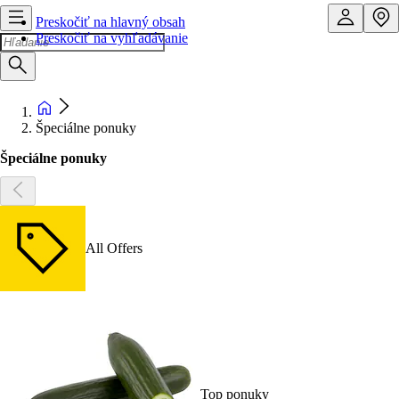
Preskočiť na hlavný obsah
Preskočiť na vyhľadávanie
Špeciálne ponuky
Špeciálne ponuky
All Offers
Top ponuky