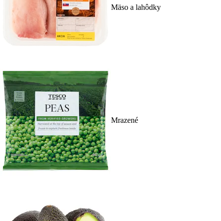
Mäso a lahôdky
Mrazené