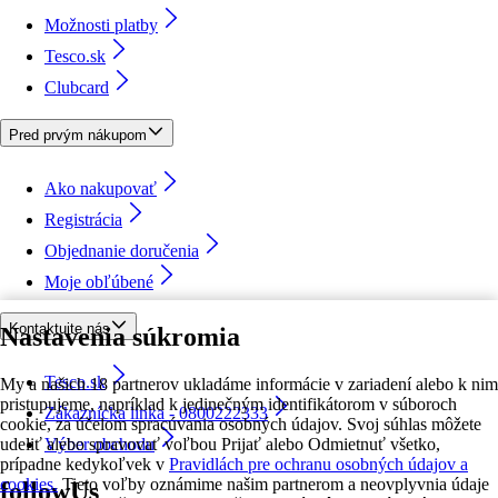
Možnosti platby
Tesco.sk
Clubcard
Pred prvým nákupom
Ako nakupovať
Registrácia
Objednanie doručenia
Moje obľúbené
Kontaktujte nás
Nastavenia súkromia
Tesco.sk
My a našich 18 partnerov ukladáme informácie v zariadení alebo k nim
pristupujeme, napríklad k jedinečným identifikátorom v súboroch
Zákaznícka linka - 0800222333
cookie, za účelom spracúvania osobných údajov. Svoj súhlas môžete
udeliť alebo spravovať voľbou Prijať alebo Odmietnuť všetko,
Výber obchodu
prípadne kedykoľvek v
Pravidlách pre ochranu osobných údajov a
cookies.
Tieto voľby oznámime našim partnerom a neovplyvnia údaje
followUs