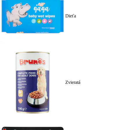
Dieťa
Zvieratá