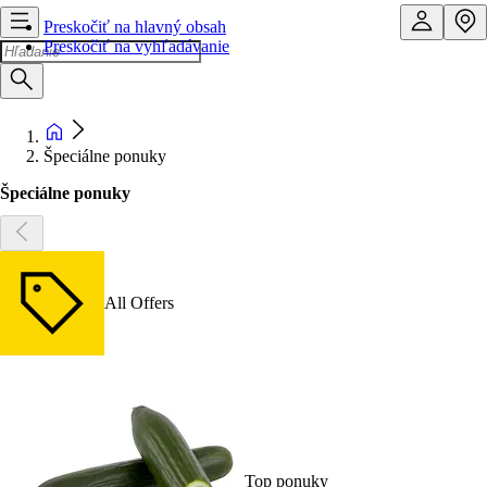
Preskočiť na hlavný obsah
Preskočiť na vyhľadávanie
Špeciálne ponuky
Špeciálne ponuky
All Offers
Top ponuky