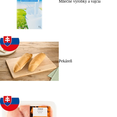
Mliečne výrobky a vajcia
Pekáreň