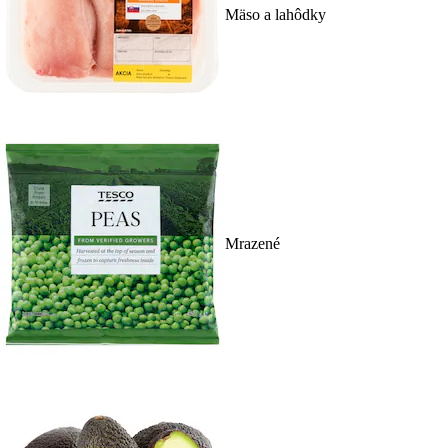
Mäso a lahôdky
Mrazené