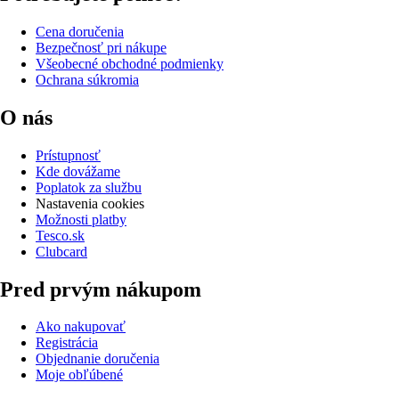
Cena doručenia
Bezpečnosť pri nákupe
Všeobecné obchodné podmienky
Ochrana súkromia
O nás
Prístupnosť
Kde dovážame
Poplatok za službu
Nastavenia cookies
Možnosti platby
Tesco.sk
Clubcard
Pred prvým nákupom
Ako nakupovať
Registrácia
Objednanie doručenia
Moje obľúbené