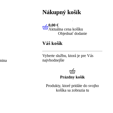
Nákupný košík
0,00 €
Aktuálna cena košíku
0,00 €
Aktuálna cena košíku
Objednať dodanie
Váš košík
Vyberte službu, ktorá je pre Vás
najvhodnejšie
enina
Prázdny košík
Produkty, ktoré pridáte do svojho
košíka sa zobrazia tu