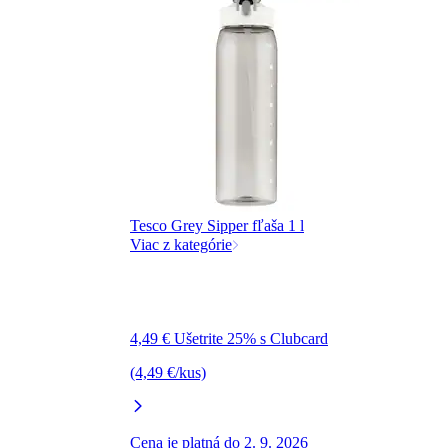
Tesco Grey Sipper fľaša 1 l
Viac z kategórie
4,49 € Ušetrite 25% s Clubcard
(4,49 €/kus)
Cena je platná do 2. 9. 2026