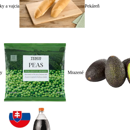
ky a vajcia
Pekáreň
ky
Mrazené