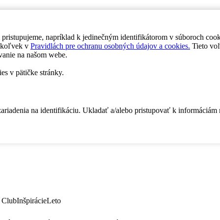
 pristupujeme, napríklad k jedinečným identifikátorom v súboroch coo
dykoľvek v
Pravidlách pre ochranu osobných údajov a cookies.
Tieto voľ
vanie na našom webe.
es v pätičke stránky.
zariadenia na identifikáciu. Ukladať a/alebo pristupovať k informáciám
 Club
Inšpirácie
Leto