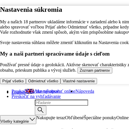
Nastavenia súkromia
My a našich 18 partnerov ukladáme informácie v zariadení alebo k nim
alebo spravovať voľbou Prijať alebo Odmietnuť všetko, prípadne ke
Vaše rozhodnutie však zmení spôsob, akým vám prispôsobíme nakupo
Svoje nastavenia súhlasu môžete zmeniť kliknutím na Nastavenia cooki
My a naši partneri spracúvame údaje s cieľom
Používať presné údaje o geolokácii. Aktívne skenovať charakteristiky 
obsahu, prieskum publika a vývoj služieb.
Zoznam partnerov
Prijať všetko
Odmietnuť všetko
Vlastné nastavenie
Preskočiť na hlavný obsah
Ako nakupovať online
Nápoveda
English
Preskočiť na vyhľadávanie
Nakupujte teraz
Obľúbené
Špeciálne ponuky
Online
Všetky kategórie