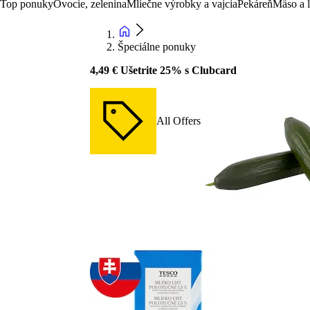
Top ponuky
Ovocie, zelenina
Mliečne výrobky a vajcia
Pekáreň
Mäso a 
Špeciálne ponuky
4,49 € Ušetrite 25% s Clubcard
All Offers