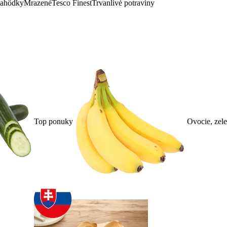
lahôdky
Mrazené
Tesco Finest
Trvanlivé potraviny
Top ponuky
Ovocie, zel