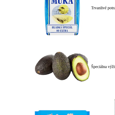
Trvanlivé potr
Špeciálna výž