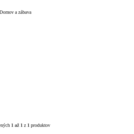
Domov a zábava
ených
1 až 1
z
1
produktov