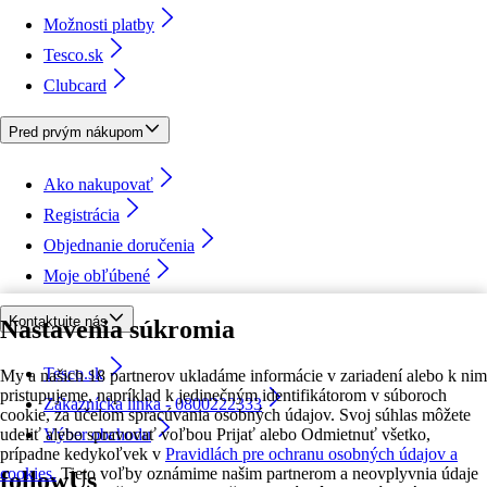
Možnosti platby
Tesco.sk
Clubcard
Pred prvým nákupom
Ako nakupovať
Registrácia
Objednanie doručenia
Moje obľúbené
Kontaktujte nás
Nastavenia súkromia
Tesco.sk
My a našich 18 partnerov ukladáme informácie v zariadení alebo k nim
pristupujeme, napríklad k jedinečným identifikátorom v súboroch
Zákaznícka linka - 0800222333
cookie, za účelom spracúvania osobných údajov. Svoj súhlas môžete
udeliť alebo spravovať voľbou Prijať alebo Odmietnuť všetko,
Výber obchodu
prípadne kedykoľvek v
Pravidlách pre ochranu osobných údajov a
cookies.
Tieto voľby oznámime našim partnerom a neovplyvnia údaje
followUs