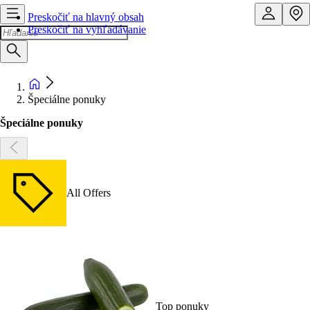
Preskočiť na hlavný obsah
Preskočiť na vyhľadávanie
Špeciálne ponuky
Špeciálne ponuky
All Offers
Top ponuky