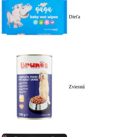
Dieťa
Zvieratá