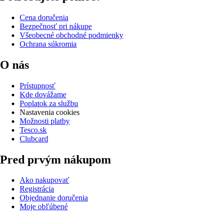
Cena doručenia
Bezpečnosť pri nákupe
Všeobecné obchodné podmienky
Ochrana súkromia
O nás
Prístupnosť
Kde dovážame
Poplatok za službu
Nastavenia cookies
Možnosti platby
Tesco.sk
Clubcard
Pred prvým nákupom
Ako nakupovať
Registrácia
Objednanie doručenia
Moje obľúbené