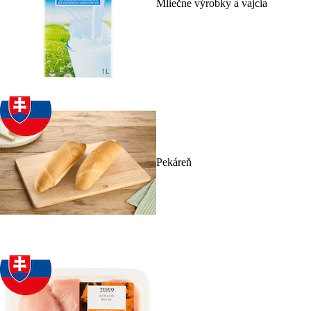
Mliečne výrobky a vajcia
Pekáreň