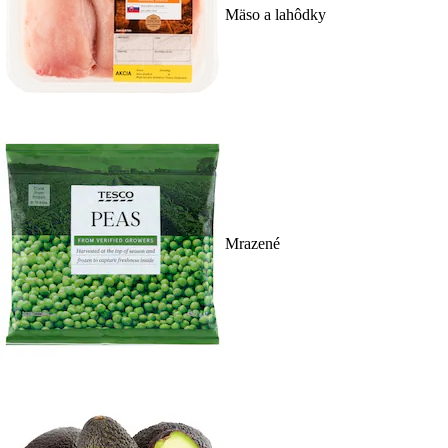
Mäso a lahôdky
Mrazené