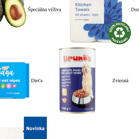
Špeciálna výživa
Dom
Dieťa
Zvieratá