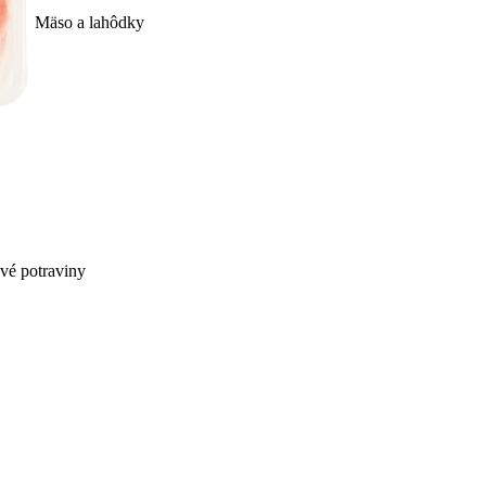
Mäso a lahôdky
ivé potraviny