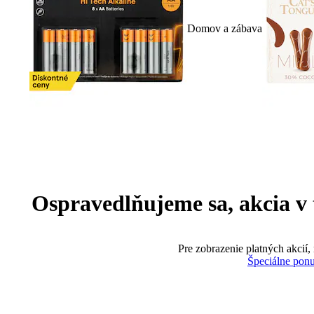
Domov a zábava
Ospravedlňujeme sa, akcia v te
Pre zobrazenie platných akcií,
Špeciálne pon