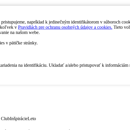
 pristupujeme, napríklad k jedinečným identifikátorom v súboroch coo
dykoľvek v
Pravidlách pre ochranu osobných údajov a cookies.
Tieto voľ
vanie na našom webe.
es v pätičke stránky.
zariadenia na identifikáciu. Ukladať a/alebo pristupovať k informáciám
 Club
Inšpirácie
Leto