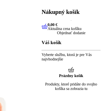
Nákupný košík
0,00 €
Aktuálna cena košíku
0,00 €
Aktuálna cena košíku
Objednať dodanie
Váš košík
Vyberte službu, ktorá je pre Vás
najvhodnejšie
Prázdny košík
Produkty, ktoré pridáte do svojho
košíka sa zobrazia tu