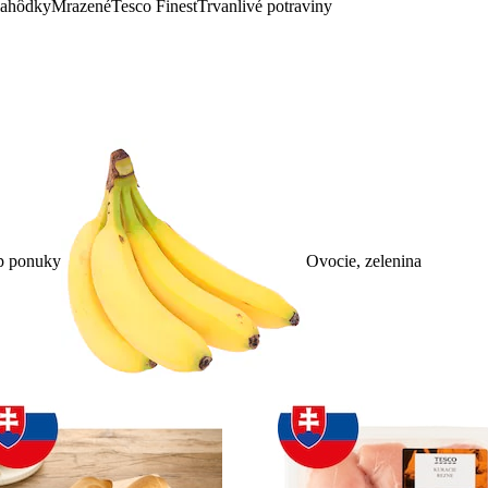
lahôdky
Mrazené
Tesco Finest
Trvanlivé potraviny
p ponuky
Ovocie, zelenina