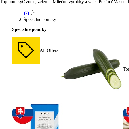
Top ponuky
Ovocie, zelenina
Mliečne výrobky a vajcia
Pekáreň
Mäso a 
Špeciálne ponuky
Špeciálne ponuky
All Offers
To