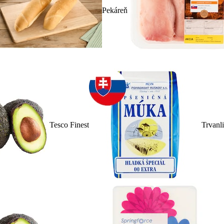
Pekáreň
Tesco Finest
Trvanl