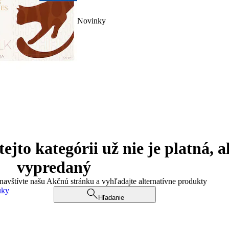
Novinky
jto kategórii už nie je platná, a
vypredaný
 navštívte našu Akčnú stránku a vyhľadajte alternatívne produkty
uky
Hľadanie