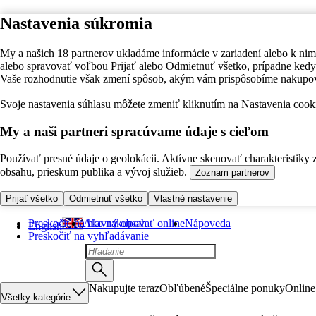
Nastavenia súkromia
My a našich 18 partnerov ukladáme informácie v zariadení alebo k nim
alebo spravovať voľbou Prijať alebo Odmietnuť všetko, prípadne ke
Vaše rozhodnutie však zmení spôsob, akým vám prispôsobíme nakupo
Svoje nastavenia súhlasu môžete zmeniť kliknutím na Nastavenia cooki
My a naši partneri spracúvame údaje s cieľom
Používať presné údaje o geolokácii. Aktívne skenovať charakteristiky 
obsahu, prieskum publika a vývoj služieb.
Zoznam partnerov
Prijať všetko
Odmietnuť všetko
Vlastné nastavenie
Preskočiť na hlavný obsah
Ako nakupovať online
Nápoveda
English
Preskočiť na vyhľadávanie
Nakupujte teraz
Obľúbené
Špeciálne ponuky
Online
Všetky kategórie