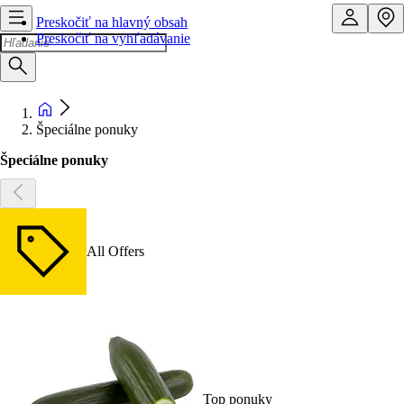
Preskočiť na hlavný obsah
Preskočiť na vyhľadávanie
Špeciálne ponuky
Špeciálne ponuky
All Offers
Top ponuky