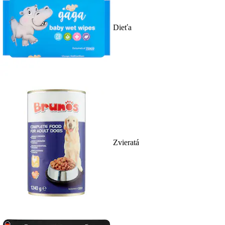
Dieťa
Zvieratá