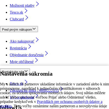
Možnosti platby
Tesco.sk
Clubcard
Pred prvým nákupom
Ako nakupovať
Registrácia
Objednanie doručenia
Moje obľúbené
Kontaktujte nás
Nastavenia súkromia
Tesco.sk
My a našich 18 partnerov ukladáme informácie v zariadení alebo k nim
pristupujeme, napríklad k jedinečným identifikátorom v súboroch
Zákaznícka linka - 0800222333
cookie, za účelom spracúvania osobných údajov. Svoj súhlas môžete
udeliť alebo spravovať voľbou Prijať alebo Odmietnuť všetko,
Výber obchodu
prípadne kedykoľvek v
Pravidlách pre ochranu osobných údajov a
cookies.
Tieto voľby oznámime našim partnerom a neovplyvnia údaje
followUs