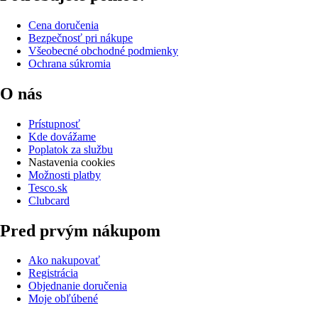
Cena doručenia
Bezpečnosť pri nákupe
Všeobecné obchodné podmienky
Ochrana súkromia
O nás
Prístupnosť
Kde dovážame
Poplatok za službu
Nastavenia cookies
Možnosti platby
Tesco.sk
Clubcard
Pred prvým nákupom
Ako nakupovať
Registrácia
Objednanie doručenia
Moje obľúbené