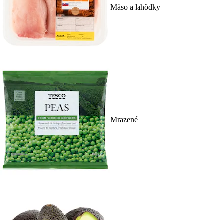
Mäso a lahôdky
Mrazené