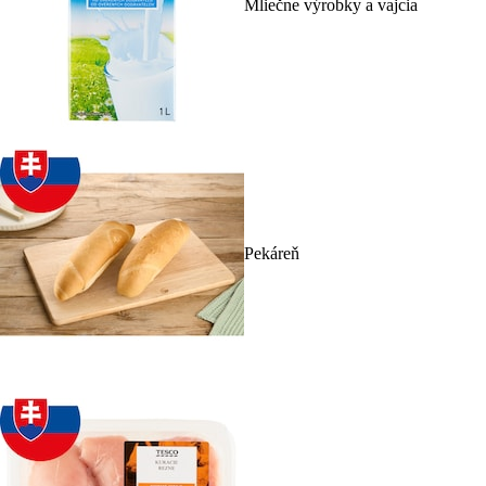
Mliečne výrobky a vajcia
Pekáreň