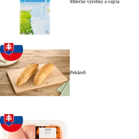
Mliečne výrobky a vajcia
Pekáreň