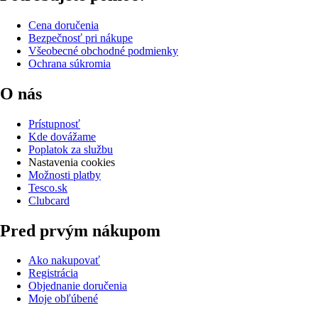
Cena doručenia
Bezpečnosť pri nákupe
Všeobecné obchodné podmienky
Ochrana súkromia
O nás
Prístupnosť
Kde dovážame
Poplatok za službu
Nastavenia cookies
Možnosti platby
Tesco.sk
Clubcard
Pred prvým nákupom
Ako nakupovať
Registrácia
Objednanie doručenia
Moje obľúbené