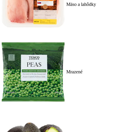
Mäso a lahôdky
Mrazené