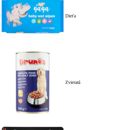
Dieťa
Zvieratá