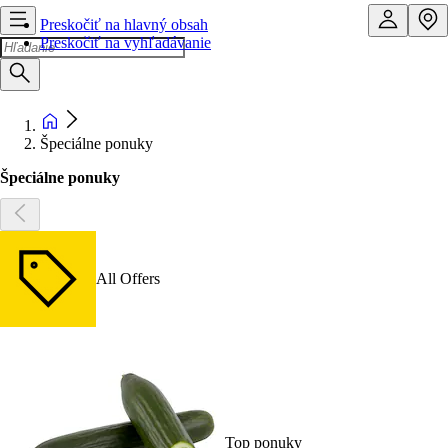
Preskočiť na hlavný obsah
Preskočiť na vyhľadávanie
Špeciálne ponuky
Špeciálne ponuky
All Offers
Top ponuky