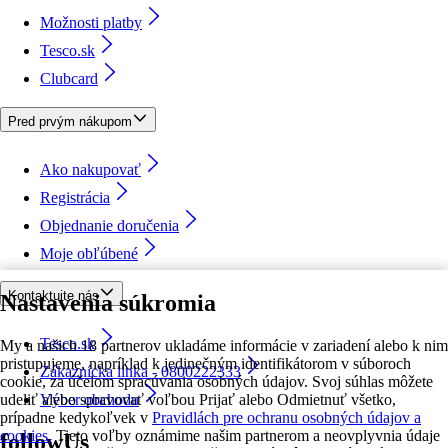
Možnosti platby
Tesco.sk
Clubcard
Pred prvým nákupom
Ako nakupovať
Registrácia
Objednanie doručenia
Moje obľúbené
Kontaktujte nás
Nastavenia súkromia
Tesco.sk
My a našich 18 partnerov ukladáme informácie v zariadení alebo k nim
pristupujeme, napríklad k jedinečným identifikátorom v súboroch
Zákaznícka linka - 0800222333
cookie, za účelom spracúvania osobných údajov. Svoj súhlas môžete
udeliť alebo spravovať voľbou Prijať alebo Odmietnuť všetko,
Výber obchodu
prípadne kedykoľvek v
Pravidlách pre ochranu osobných údajov a
cookies.
Tieto voľby oznámime našim partnerom a neovplyvnia údaje
followUs