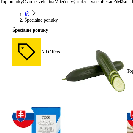
Top ponuky
Ovocie, zelenina
Mliečne výrobky a vajcia
Pekáreň
Mäso a 
Špeciálne ponuky
Špeciálne ponuky
All Offers
To