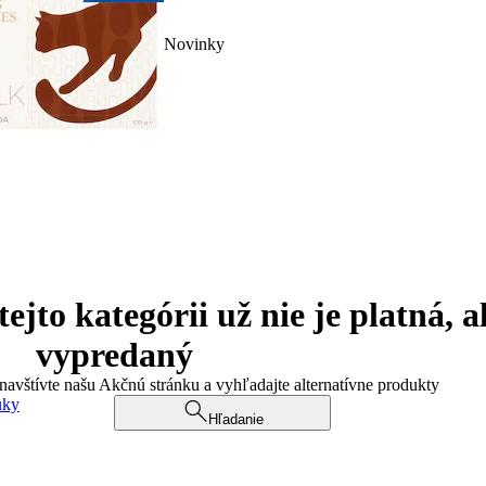
Novinky
jto kategórii už nie je platná, a
vypredaný
 navštívte našu Akčnú stránku a vyhľadajte alternatívne produkty
uky
Hľadanie