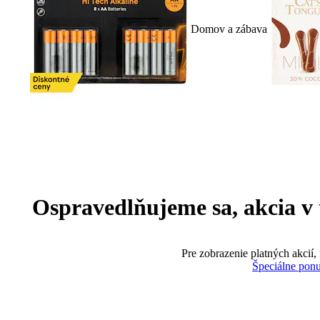
Domov a zábava
Ospravedlňujeme sa, akcia v te
Pre zobrazenie platných akcií,
Špeciálne pon