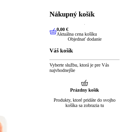
Nákupný košík
0,00 €
Aktuálna cena košíku
0,00 €
Aktuálna cena košíku
Objednať dodanie
Váš košík
Vyberte službu, ktorá je pre Vás
najvhodnejšie
Prázdny košík
Produkty, ktoré pridáte do svojho
košíka sa zobrazia tu