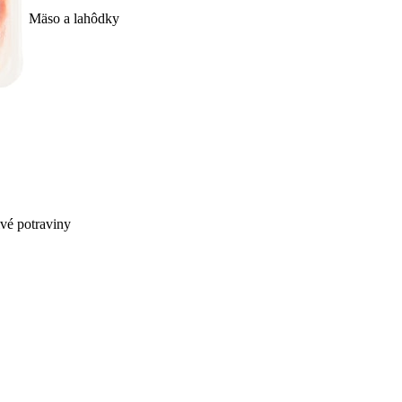
Mäso a lahôdky
ivé potraviny