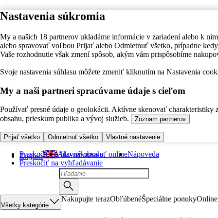
Nastavenia súkromia
My a našich 18 partnerov ukladáme informácie v zariadení alebo k nim
alebo spravovať voľbou Prijať alebo Odmietnuť všetko, prípadne ke
Vaše rozhodnutie však zmení spôsob, akým vám prispôsobíme nakupo
Svoje nastavenia súhlasu môžete zmeniť kliknutím na Nastavenia cooki
My a naši partneri spracúvame údaje s cieľom
Používať presné údaje o geolokácii. Aktívne skenovať charakteristiky 
obsahu, prieskum publika a vývoj služieb.
Zoznam partnerov
Prijať všetko
Odmietnuť všetko
Vlastné nastavenie
Preskočiť na hlavný obsah
Ako nakupovať online
Nápoveda
English
Preskočiť na vyhľadávanie
Nakupujte teraz
Obľúbené
Špeciálne ponuky
Online
Všetky kategórie