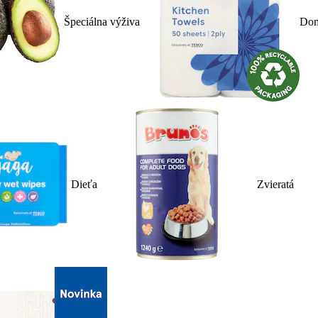
Špeciálna výživa
Dom
Dieťa
Zvieratá