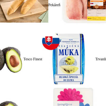
Pekáreň
Tesco Finest
Trvanl