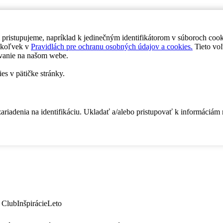
 pristupujeme, napríklad k jedinečným identifikátorom v súboroch coo
dykoľvek v
Pravidlách pre ochranu osobných údajov a cookies.
Tieto voľ
vanie na našom webe.
es v pätičke stránky.
zariadenia na identifikáciu. Ukladať a/alebo pristupovať k informáciám
 Club
Inšpirácie
Leto