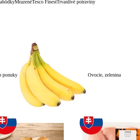
lahôdky
Mrazené
Tesco Finest
Trvanlivé potraviny
p ponuky
Ovocie, zelenina