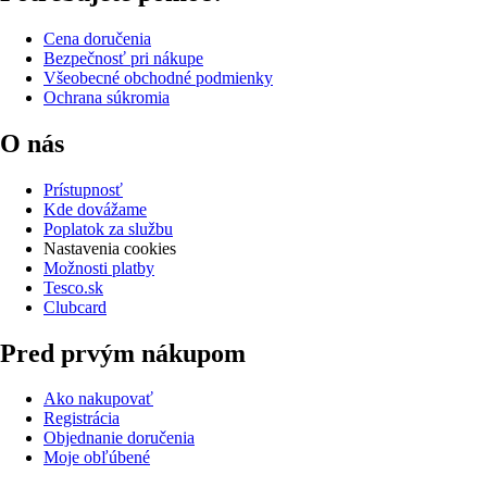
Cena doručenia
Bezpečnosť pri nákupe
Všeobecné obchodné podmienky
Ochrana súkromia
O nás
Prístupnosť
Kde dovážame
Poplatok za službu
Nastavenia cookies
Možnosti platby
Tesco.sk
Clubcard
Pred prvým nákupom
Ako nakupovať
Registrácia
Objednanie doručenia
Moje obľúbené