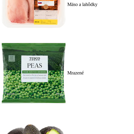
Mäso a lahôdky
Mrazené