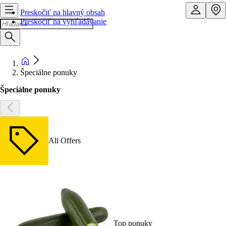
Preskočiť na hlavný obsah
Preskočiť na vyhľadávanie
Špeciálne ponuky
Špeciálne ponuky
All Offers
Top ponuky