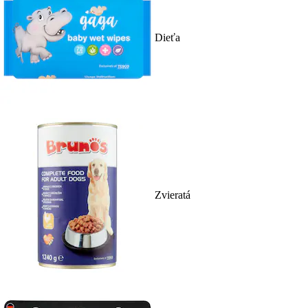
Dieťa
Zvieratá