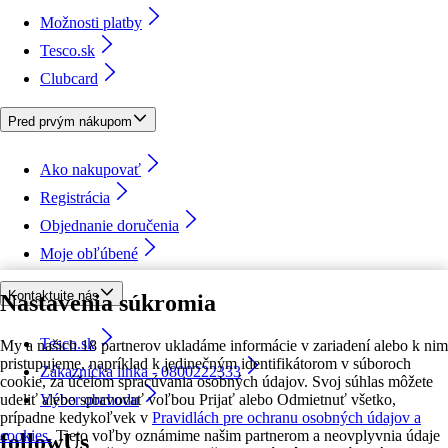
Možnosti platby
Tesco.sk
Clubcard
Pred prvým nákupom
Ako nakupovať
Registrácia
Objednanie doručenia
Moje obľúbené
Kontaktujte nás
Nastavenia súkromia
Tesco.sk
My a našich 18 partnerov ukladáme informácie v zariadení alebo k nim
pristupujeme, napríklad k jedinečným identifikátorom v súboroch
Zákaznícka linka - 0800222333
cookie, za účelom spracúvania osobných údajov. Svoj súhlas môžete
udeliť alebo spravovať voľbou Prijať alebo Odmietnuť všetko,
Výber obchodu
prípadne kedykoľvek v
Pravidlách pre ochranu osobných údajov a
cookies.
Tieto voľby oznámime našim partnerom a neovplyvnia údaje
followUs