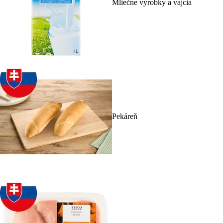
Mliečne výrobky a vajcia
Pekáreň