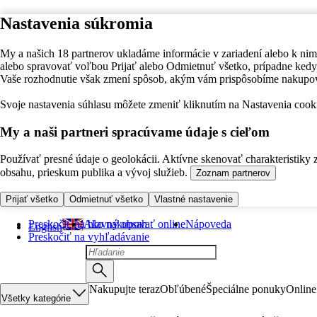
Nastavenia súkromia
My a našich 18 partnerov ukladáme informácie v zariadení alebo k nim
alebo spravovať voľbou Prijať alebo Odmietnuť všetko, prípadne ke
Vaše rozhodnutie však zmení spôsob, akým vám prispôsobíme nakupo
Svoje nastavenia súhlasu môžete zmeniť kliknutím na Nastavenia cooki
My a naši partneri spracúvame údaje s cieľom
Používať presné údaje o geolokácii. Aktívne skenovať charakteristiky 
obsahu, prieskum publika a vývoj služieb.
Zoznam partnerov
Prijať všetko
Odmietnuť všetko
Vlastné nastavenie
Preskočiť na hlavný obsah
Ako nakupovať online
Nápoveda
English
Preskočiť na vyhľadávanie
Nakupujte teraz
Obľúbené
Špeciálne ponuky
Online
Všetky kategórie