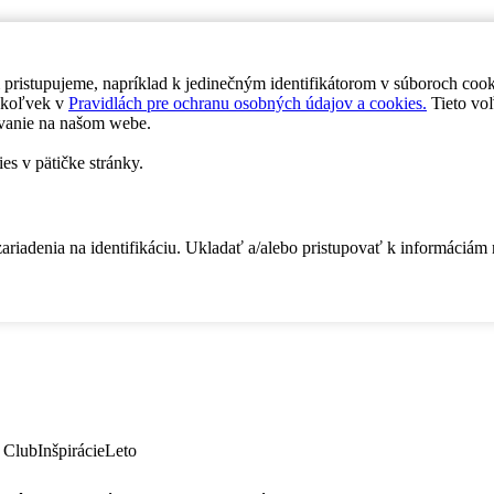
 pristupujeme, napríklad k jedinečným identifikátorom v súboroch coo
dykoľvek v
Pravidlách pre ochranu osobných údajov a cookies.
Tieto voľ
vanie na našom webe.
es v pätičke stránky.
zariadenia na identifikáciu. Ukladať a/alebo pristupovať k informáciám
 Club
Inšpirácie
Leto