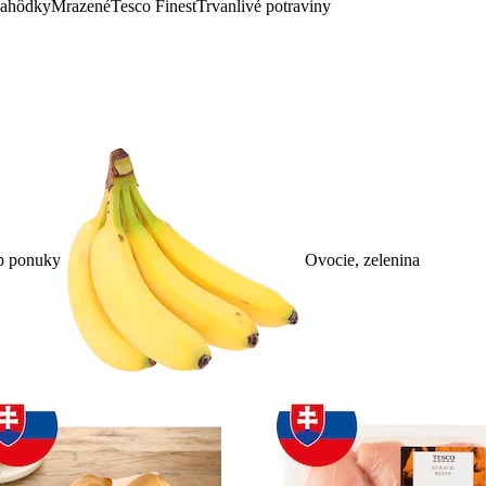
lahôdky
Mrazené
Tesco Finest
Trvanlivé potraviny
p ponuky
Ovocie, zelenina