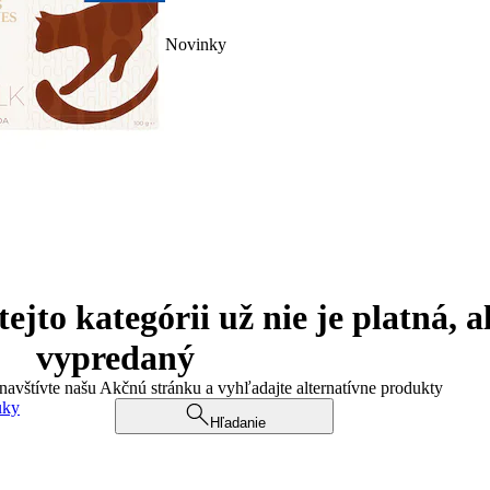
Novinky
jto kategórii už nie je platná, a
vypredaný
 navštívte našu Akčnú stránku a vyhľadajte alternatívne produkty
uky
Hľadanie