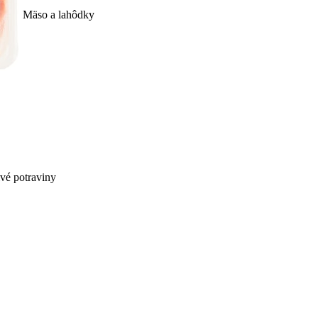
Mäso a lahôdky
ivé potraviny