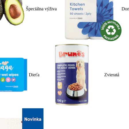
Špeciálna výživa
Dom
Dieťa
Zvieratá