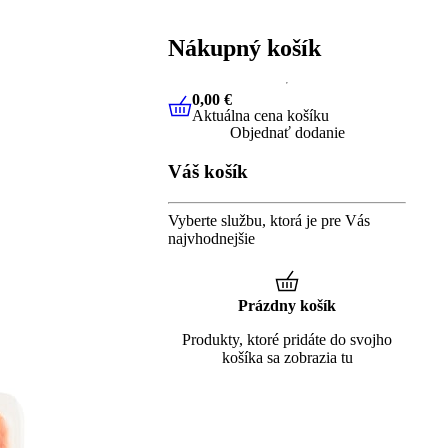
Nákupný košík
0,00 €
Aktuálna cena košíku
0,00 €
Aktuálna cena košíku
Objednať dodanie
Váš košík
Vyberte službu, ktorá je pre Vás
najvhodnejšie
Prázdny košík
Produkty, ktoré pridáte do svojho
košíka sa zobrazia tu