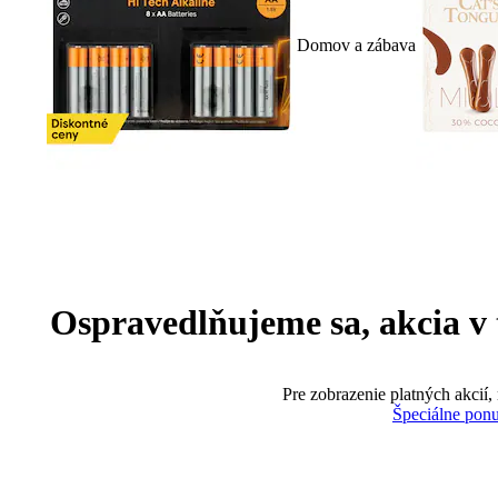
Domov a zábava
Ospravedlňujeme sa, akcia v te
Pre zobrazenie platných akcií,
Špeciálne pon