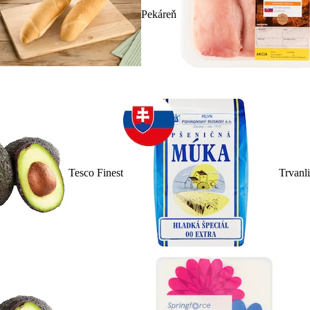
Pekáreň
Tesco Finest
Trvanl