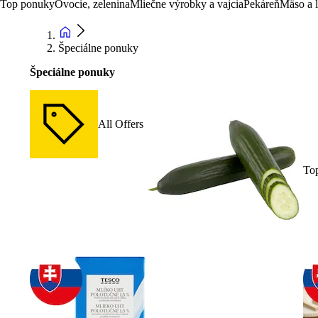
Top ponuky
Ovocie, zelenina
Mliečne výrobky a vajcia
Pekáreň
Mäso a 
Špeciálne ponuky
Špeciálne ponuky
All Offers
To