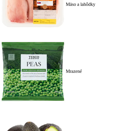
Mäso a lahôdky
Mrazené