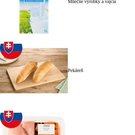
Mliečne výrobky a vajcia
Pekáreň