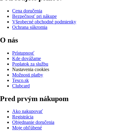
Cena doručenia
Bezpečnosť pri nákupe
Všeobecné obchodné podmienky
Ochrana súkromia
O nás
Prístupnosť
Kde dovážame
Poplatok za službu
Nastavenia cookies
Možnosti platby
Tesco.sk
Clubcard
Pred prvým nákupom
Ako nakupovať
Registrácia
Objednanie doručenia
Moje obľúbené