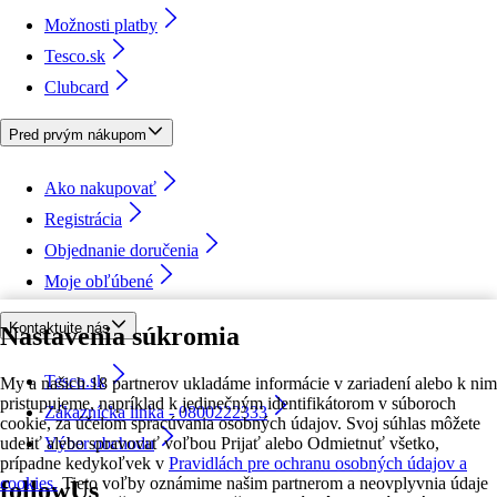
Možnosti platby
Tesco.sk
Clubcard
Pred prvým nákupom
Ako nakupovať
Registrácia
Objednanie doručenia
Moje obľúbené
Kontaktujte nás
Nastavenia súkromia
Tesco.sk
My a našich 18 partnerov ukladáme informácie v zariadení alebo k nim
pristupujeme, napríklad k jedinečným identifikátorom v súboroch
Zákaznícka linka - 0800222333
cookie, za účelom spracúvania osobných údajov. Svoj súhlas môžete
udeliť alebo spravovať voľbou Prijať alebo Odmietnuť všetko,
Výber obchodu
prípadne kedykoľvek v
Pravidlách pre ochranu osobných údajov a
cookies.
Tieto voľby oznámime našim partnerom a neovplyvnia údaje
followUs