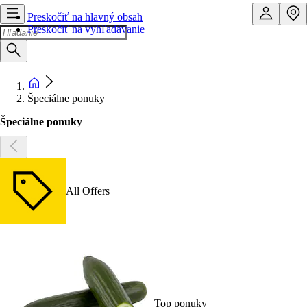
Preskočiť na hlavný obsah
Preskočiť na vyhľadávanie
Špeciálne ponuky
Špeciálne ponuky
All Offers
Top ponuky