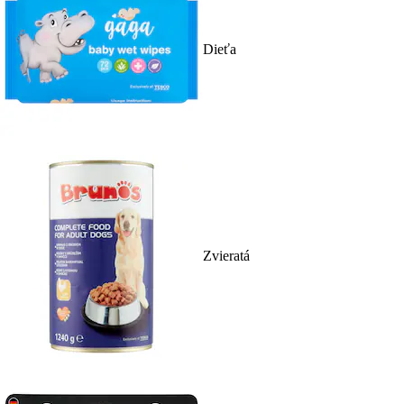
Dieťa
Zvieratá