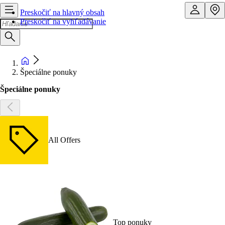
Preskočiť na hlavný obsah
Preskočiť na vyhľadávanie
Špeciálne ponuky
Špeciálne ponuky
All Offers
Top ponuky