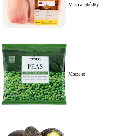
Mäso a lahôdky
Mrazené