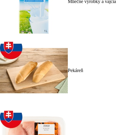
Mliečne výrobky a vajcia
Pekáreň