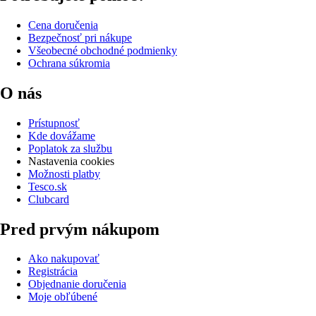
Cena doručenia
Bezpečnosť pri nákupe
Všeobecné obchodné podmienky
Ochrana súkromia
O nás
Prístupnosť
Kde dovážame
Poplatok za službu
Nastavenia cookies
Možnosti platby
Tesco.sk
Clubcard
Pred prvým nákupom
Ako nakupovať
Registrácia
Objednanie doručenia
Moje obľúbené