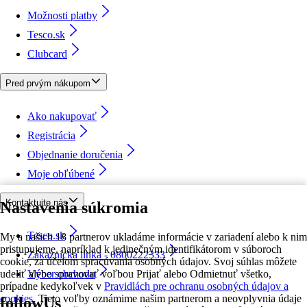
Možnosti platby
Tesco.sk
Clubcard
Pred prvým nákupom
Ako nakupovať
Registrácia
Objednanie doručenia
Moje obľúbené
Kontaktujte nás
Nastavenia súkromia
Tesco.sk
My a našich 18 partnerov ukladáme informácie v zariadení alebo k nim
pristupujeme, napríklad k jedinečným identifikátorom v súboroch
Zákaznícka linka - 0800222333
cookie, za účelom spracúvania osobných údajov. Svoj súhlas môžete
udeliť alebo spravovať voľbou Prijať alebo Odmietnuť všetko,
Výber obchodu
prípadne kedykoľvek v
Pravidlách pre ochranu osobných údajov a
cookies.
Tieto voľby oznámime našim partnerom a neovplyvnia údaje
followUs