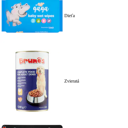
Dieťa
Zvieratá