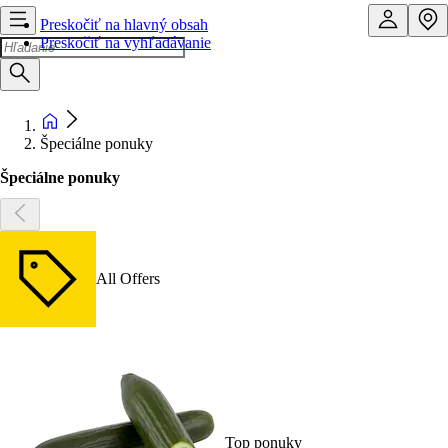
Preskočiť na hlavný obsah
Preskočiť na vyhľadávanie
Špeciálne ponuky
Špeciálne ponuky
All Offers
Top ponuky