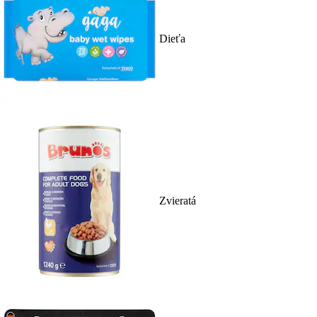
Dieťa
Zvieratá