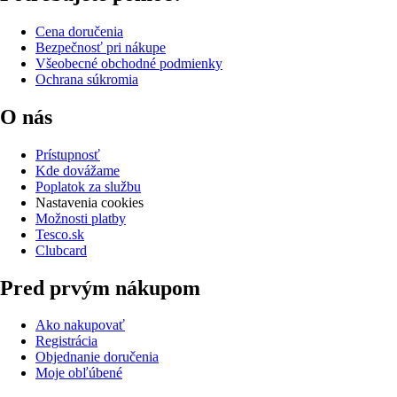
Cena doručenia
Bezpečnosť pri nákupe
Všeobecné obchodné podmienky
Ochrana súkromia
O nás
Prístupnosť
Kde dovážame
Poplatok za službu
Nastavenia cookies
Možnosti platby
Tesco.sk
Clubcard
Pred prvým nákupom
Ako nakupovať
Registrácia
Objednanie doručenia
Moje obľúbené