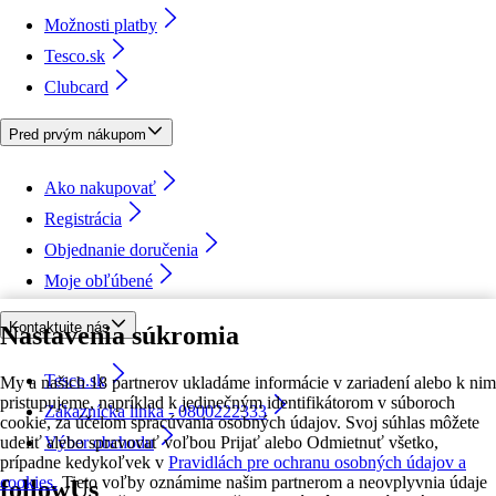
Možnosti platby
Tesco.sk
Clubcard
Pred prvým nákupom
Ako nakupovať
Registrácia
Objednanie doručenia
Moje obľúbené
Kontaktujte nás
Nastavenia súkromia
Tesco.sk
My a našich 18 partnerov ukladáme informácie v zariadení alebo k nim
pristupujeme, napríklad k jedinečným identifikátorom v súboroch
Zákaznícka linka - 0800222333
cookie, za účelom spracúvania osobných údajov. Svoj súhlas môžete
udeliť alebo spravovať voľbou Prijať alebo Odmietnuť všetko,
Výber obchodu
prípadne kedykoľvek v
Pravidlách pre ochranu osobných údajov a
cookies.
Tieto voľby oznámime našim partnerom a neovplyvnia údaje
followUs