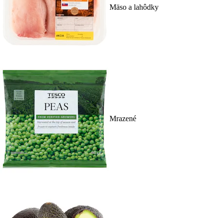
Mäso a lahôdky
Mrazené