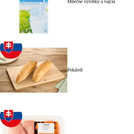
Mliečne výrobky a vajcia
Pekáreň