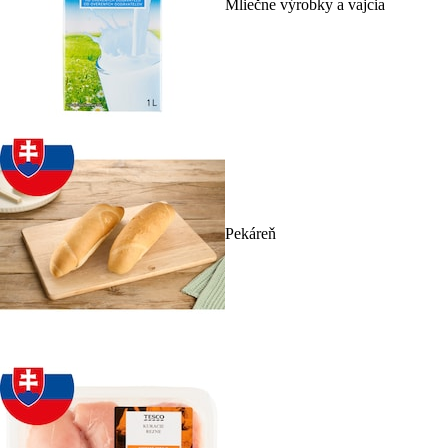
Mliečne výrobky a vajcia
Pekáreň