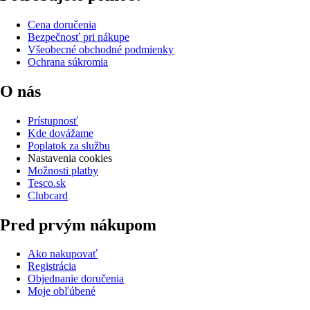
Cena doručenia
Bezpečnosť pri nákupe
Všeobecné obchodné podmienky
Ochrana súkromia
O nás
Prístupnosť
Kde dovážame
Poplatok za službu
Nastavenia cookies
Možnosti platby
Tesco.sk
Clubcard
Pred prvým nákupom
Ako nakupovať
Registrácia
Objednanie doručenia
Moje obľúbené