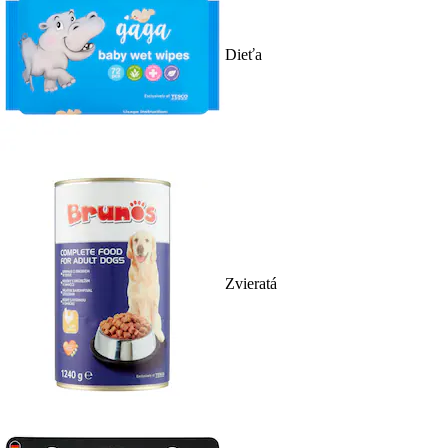
Dieťa
Zvieratá