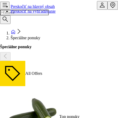
Preskočiť na hlavný obsah
Preskočiť na vyhľadávanie
Špeciálne ponuky
Špeciálne ponuky
All Offers
Top ponuky