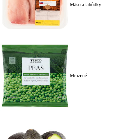
Mäso a lahôdky
Mrazené