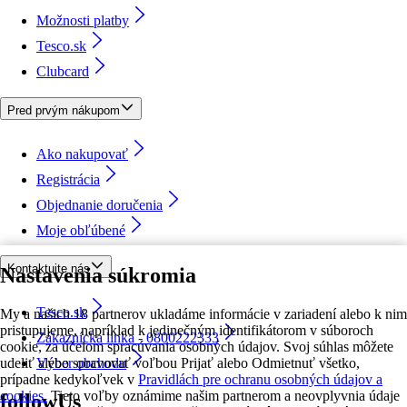
Možnosti platby
Tesco.sk
Clubcard
Pred prvým nákupom
Ako nakupovať
Registrácia
Objednanie doručenia
Moje obľúbené
Kontaktujte nás
Nastavenia súkromia
Tesco.sk
My a našich 18 partnerov ukladáme informácie v zariadení alebo k nim
pristupujeme, napríklad k jedinečným identifikátorom v súboroch
Zákaznícka linka - 0800222333
cookie, za účelom spracúvania osobných údajov. Svoj súhlas môžete
udeliť alebo spravovať voľbou Prijať alebo Odmietnuť všetko,
Výber obchodu
prípadne kedykoľvek v
Pravidlách pre ochranu osobných údajov a
cookies.
Tieto voľby oznámime našim partnerom a neovplyvnia údaje
followUs