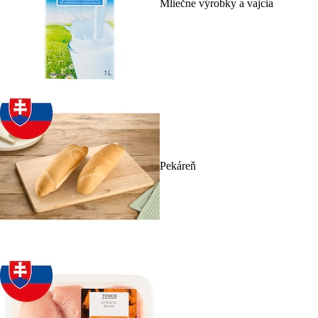
Mliečne výrobky a vajcia
Pekáreň