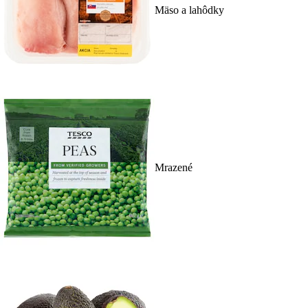
Mäso a lahôdky
Mrazené