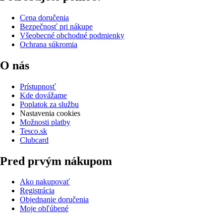
Cena doručenia
Bezpečnosť pri nákupe
Všeobecné obchodné podmienky
Ochrana súkromia
O nás
Prístupnosť
Kde dovážame
Poplatok za službu
Nastavenia cookies
Možnosti platby
Tesco.sk
Clubcard
Pred prvým nákupom
Ako nakupovať
Registrácia
Objednanie doručenia
Moje obľúbené