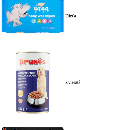
Dieťa
Zvieratá