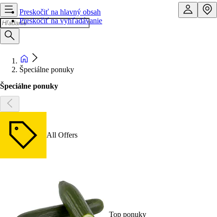
Preskočiť na hlavný obsah
Preskočiť na vyhľadávanie
Špeciálne ponuky
Špeciálne ponuky
All Offers
Top ponuky