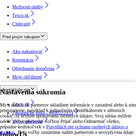
Možnosti platby
Tesco.sk
Clubcard
Pred prvým nákupom
Ako nakupovať
Registrácia
Objednanie doručenia
Moje obľúbené
Kontaktujte nás
Nastavenia súkromia
Tesco.sk
My a našich 18 partnerov ukladáme informácie v zariadení alebo k nim
pristupujeme, napríklad k jedinečným identifikátorom v súboroch
Zákaznícka linka - 0800222333
cookie, za účelom spracúvania osobných údajov. Svoj súhlas môžete
udeliť alebo spravovať voľbou Prijať alebo Odmietnuť všetko,
Výber obchodu
prípadne kedykoľvek v
Pravidlách pre ochranu osobných údajov a
cookies.
Tieto voľby oznámime našim partnerom a neovplyvnia údaje
followUs