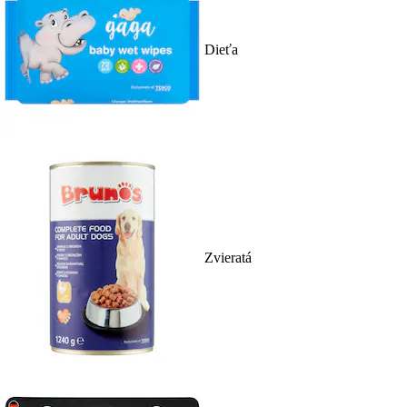
Dieťa
Zvieratá