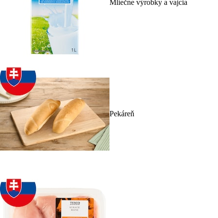
Mliečne výrobky a vajcia
Pekáreň