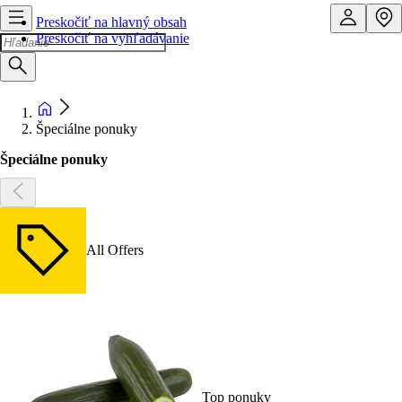
Preskočiť na hlavný obsah
Preskočiť na vyhľadávanie
Špeciálne ponuky
Špeciálne ponuky
All Offers
Top ponuky