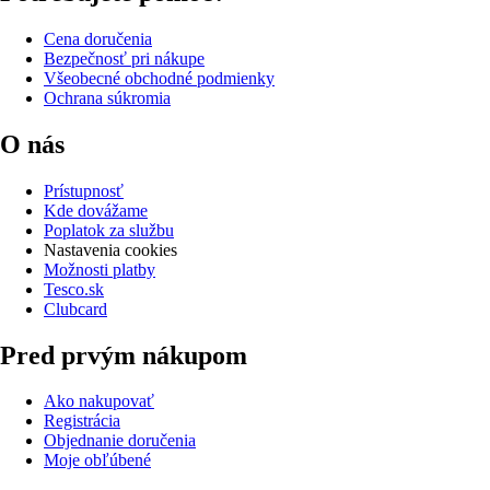
Cena doručenia
Bezpečnosť pri nákupe
Všeobecné obchodné podmienky
Ochrana súkromia
O nás
Prístupnosť
Kde dovážame
Poplatok za službu
Nastavenia cookies
Možnosti platby
Tesco.sk
Clubcard
Pred prvým nákupom
Ako nakupovať
Registrácia
Objednanie doručenia
Moje obľúbené