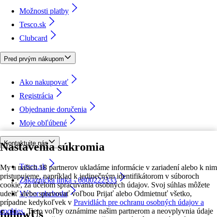
Možnosti platby
Tesco.sk
Clubcard
Pred prvým nákupom
Ako nakupovať
Registrácia
Objednanie doručenia
Moje obľúbené
Kontaktujte nás
Nastavenia súkromia
Tesco.sk
My a našich 18 partnerov ukladáme informácie v zariadení alebo k nim
pristupujeme, napríklad k jedinečným identifikátorom v súboroch
Zákaznícka linka - 0800222333
cookie, za účelom spracúvania osobných údajov. Svoj súhlas môžete
udeliť alebo spravovať voľbou Prijať alebo Odmietnuť všetko,
Výber obchodu
prípadne kedykoľvek v
Pravidlách pre ochranu osobných údajov a
cookies.
Tieto voľby oznámime našim partnerom a neovplyvnia údaje
followUs