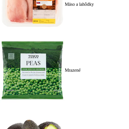
Mäso a lahôdky
Mrazené