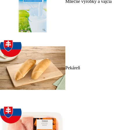
Mliečne výrobky a vajcia
Pekáreň