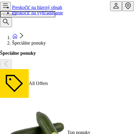
Preskočiť na hlavný obsah
Preskočiť na vyhľadávanie
Špeciálne ponuky
Špeciálne ponuky
All Offers
Top ponuky