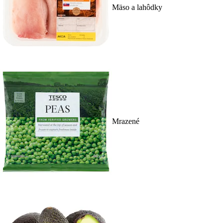
Mäso a lahôdky
Mrazené