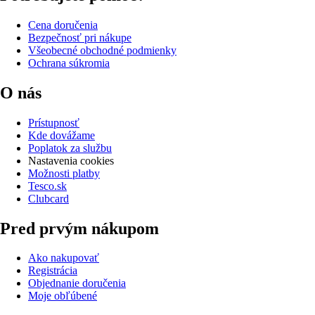
Cena doručenia
Bezpečnosť pri nákupe
Všeobecné obchodné podmienky
Ochrana súkromia
O nás
Prístupnosť
Kde dovážame
Poplatok za službu
Nastavenia cookies
Možnosti platby
Tesco.sk
Clubcard
Pred prvým nákupom
Ako nakupovať
Registrácia
Objednanie doručenia
Moje obľúbené