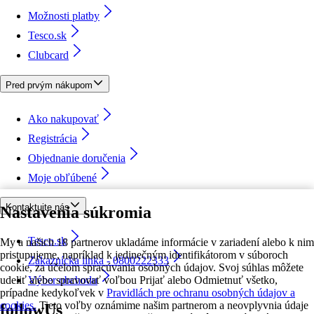
Možnosti platby
Tesco.sk
Clubcard
Pred prvým nákupom
Ako nakupovať
Registrácia
Objednanie doručenia
Moje obľúbené
Kontaktujte nás
Nastavenia súkromia
Tesco.sk
My a našich 18 partnerov ukladáme informácie v zariadení alebo k nim
pristupujeme, napríklad k jedinečným identifikátorom v súboroch
Zákaznícka linka - 0800222333
cookie, za účelom spracúvania osobných údajov. Svoj súhlas môžete
udeliť alebo spravovať voľbou Prijať alebo Odmietnuť všetko,
Výber obchodu
prípadne kedykoľvek v
Pravidlách pre ochranu osobných údajov a
cookies.
Tieto voľby oznámime našim partnerom a neovplyvnia údaje
followUs