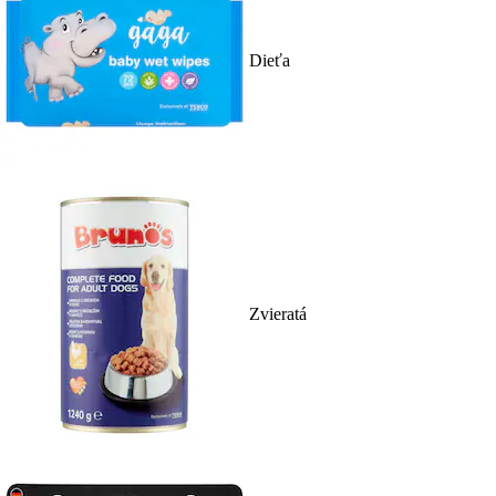
Dieťa
Zvieratá