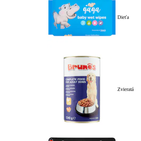
Dieťa
Zvieratá