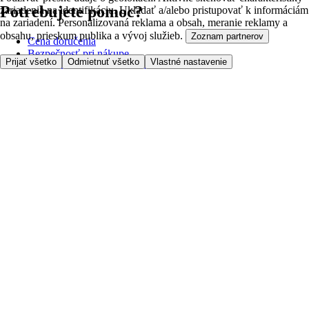
Potrebujete pomoc?
zariadenia na identifikáciu. Ukladať a/alebo pristupovať k informáciám
na zariadení. Personalizovaná reklama a obsah, meranie reklamy a
obsahu, prieskum publika a vývoj služieb.
Zoznam partnerov
Cena doručenia
Bezpečnosť pri nákupe
Prijať všetko
Odmietnuť všetko
Vlastné nastavenie
Všeobecné obchodné podmienky
Ochrana súkromia
O nás
Prístupnosť
Kde dovážame
Poplatok za službu
Nastavenia cookies
Možnosti platby
Tesco.sk
Clubcard
Pred prvým nákupom
Ako nakupovať
Registrácia
Objednanie doručenia
Moje obľúbené