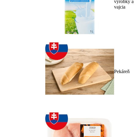
výrobky a
vajcia
Pekáreň