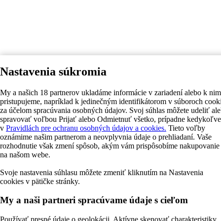
Nastavenia súkromia
My a našich 18 partnerov ukladáme informácie v zariadení alebo k nim
pristupujeme, napríklad k jedinečným identifikátorom v súboroch cook
za účelom spracúvania osobných údajov. Svoj súhlas môžete udeliť al
spravovať voľbou Prijať alebo Odmietnuť všetko, prípadne kedykoľv
v
Pravidlách pre ochranu osobných údajov a cookies.
Tieto voľby
oznámime našim partnerom a neovplyvnia údaje o prehliadaní. Vaše
rozhodnutie však zmení spôsob, akým vám prispôsobíme nakupovanie
na našom webe.
Svoje nastavenia súhlasu môžete zmeniť kliknutím na Nastavenia
cookies v pätičke stránky.
My a naši partneri spracúvame údaje s cieľom
Používať presné údaje o geolokácii. Aktívne skenovať charakteristiky