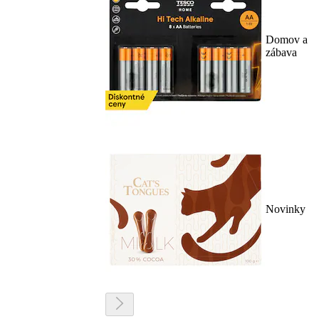
Domov a
zábava
Novinky