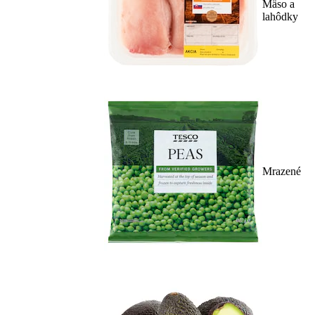
Mäso a
lahôdky
Mrazené