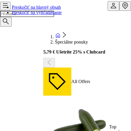
Preskočiť na hlavný obsah
Preskočiť na vyhľadávanie
Špeciálne ponuky
5,79 € Ušetrite 25% s Clubcard
All Offers
Top