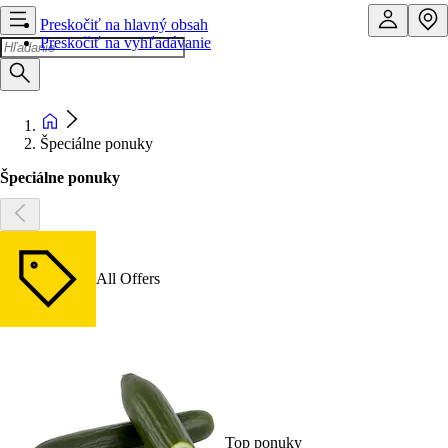
Preskočiť na hlavný obsah
Preskočiť na vyhľadávanie
Špeciálne ponuky
Špeciálne ponuky
All Offers
Top ponuky