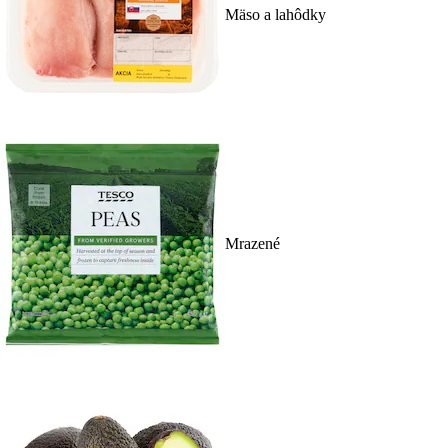
Mäso a lahôdky
Mrazené