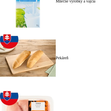
Mliečne výrobky a vajcia
Pekáreň