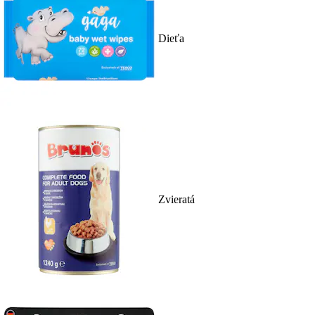
Dieťa
Zvieratá