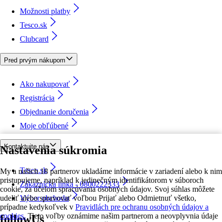
Možnosti platby
Tesco.sk
Clubcard
Pred prvým nákupom
Ako nakupovať
Registrácia
Objednanie doručenia
Moje obľúbené
Kontaktujte nás
Nastavenia súkromia
Tesco.sk
My a našich 18 partnerov ukladáme informácie v zariadení alebo k nim
pristupujeme, napríklad k jedinečným identifikátorom v súboroch
Zákaznícka linka - 0800222333
cookie, za účelom spracúvania osobných údajov. Svoj súhlas môžete
udeliť alebo spravovať voľbou Prijať alebo Odmietnuť všetko,
Výber obchodu
prípadne kedykoľvek v
Pravidlách pre ochranu osobných údajov a
cookies.
Tieto voľby oznámime našim partnerom a neovplyvnia údaje
followUs