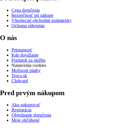
Cena doručenia
Bezpečnosť pri nákupe
Všeobecné obchodné podmienky
Ochrana súkromia
O nás
Prístupnosť
Kde dovážame
Poplatok za službu
Nastavenia cookies
Možnosti platby
Tesco.sk
Clubcard
Pred prvým nákupom
Ako nakupovať
Registrácia
Objednanie doručenia
Moje obľúbené