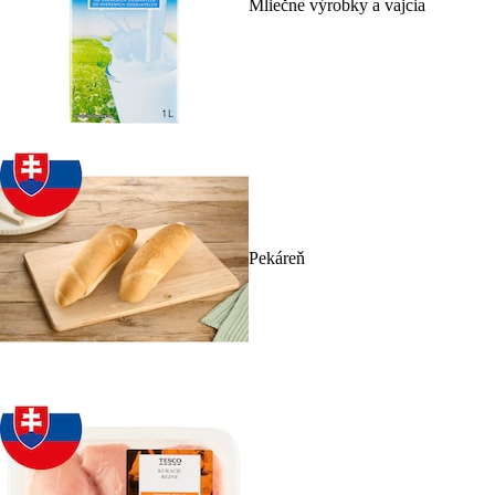
Mliečne výrobky a vajcia
Pekáreň