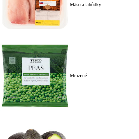
Mäso a lahôdky
Mrazené