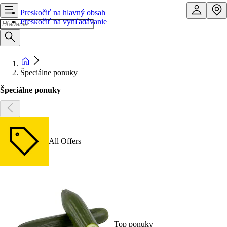
Preskočiť na hlavný obsah
Preskočiť na vyhľadávanie
Špeciálne ponuky
Špeciálne ponuky
All Offers
Top ponuky