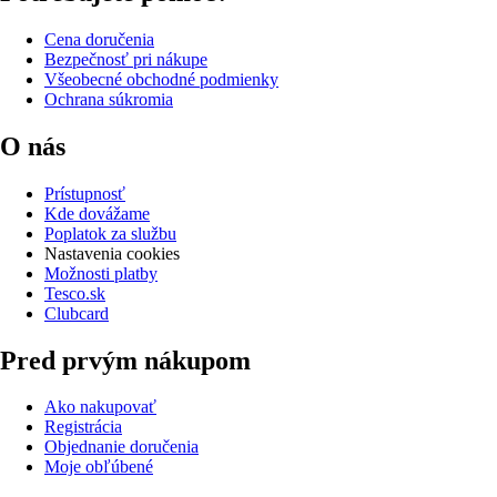
Cena doručenia
Bezpečnosť pri nákupe
Všeobecné obchodné podmienky
Ochrana súkromia
O nás
Prístupnosť
Kde dovážame
Poplatok za službu
Nastavenia cookies
Možnosti platby
Tesco.sk
Clubcard
Pred prvým nákupom
Ako nakupovať
Registrácia
Objednanie doručenia
Moje obľúbené