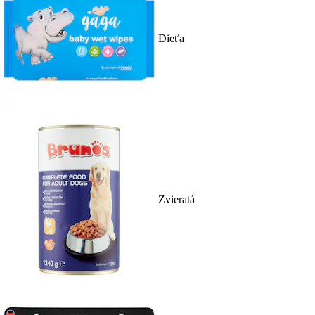
Dieťa
Zvieratá