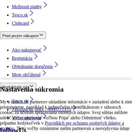
Možnosti platby
Tesco.sk
Clubcard
Pred prvým nákupom
Ako nakupovať
Registrácia
Objednanie doručenia
Moje obľúbené
Kontaktujte nás
Nastavenia súkromia
Tesco.sk
My a našich 18 partnerov ukladáme informácie v zariadení alebo k nim
pristupujeme, napríklad k jedinečným identifikátorom v súboroch
Zákaznícka linka - 0800222333
cookie, za účelom spracúvania osobných údajov. Svoj súhlas môžete
udeliť alebo spravovať voľbou Prijať alebo Odmietnuť všetko,
Výber obchodu
prípadne kedykoľvek v
Pravidlách pre ochranu osobných údajov a
cookies.
Tieto voľby oznámime našim partnerom a neovplyvnia údaje
followUs