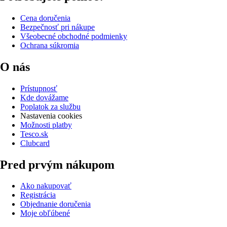
Cena doručenia
Bezpečnosť pri nákupe
Všeobecné obchodné podmienky
Ochrana súkromia
O nás
Prístupnosť
Kde dovážame
Poplatok za službu
Nastavenia cookies
Možnosti platby
Tesco.sk
Clubcard
Pred prvým nákupom
Ako nakupovať
Registrácia
Objednanie doručenia
Moje obľúbené