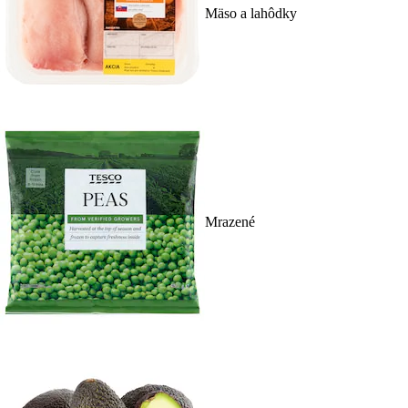
Mäso a lahôdky
Mrazené