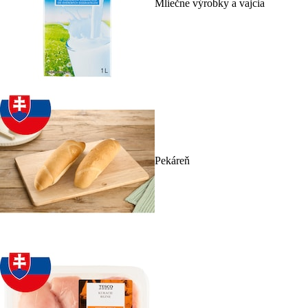
Mliečne výrobky a vajcia
Pekáreň