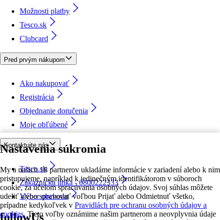
Možnosti platby
Tesco.sk
Clubcard
Pred prvým nákupom
Ako nakupovať
Registrácia
Objednanie doručenia
Moje obľúbené
Kontaktujte nás
Nastavenia súkromia
Tesco.sk
My a našich 18 partnerov ukladáme informácie v zariadení alebo k nim
pristupujeme, napríklad k jedinečným identifikátorom v súboroch
Zákaznícka linka - 0800222333
cookie, za účelom spracúvania osobných údajov. Svoj súhlas môžete
udeliť alebo spravovať voľbou Prijať alebo Odmietnuť všetko,
Výber obchodu
prípadne kedykoľvek v
Pravidlách pre ochranu osobných údajov a
cookies.
Tieto voľby oznámime našim partnerom a neovplyvnia údaje
followUs