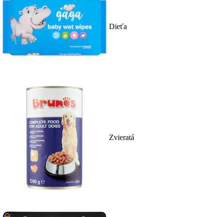
Dieťa
Zvieratá