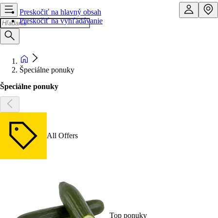
Preskočiť na hlavný obsah
Preskočiť na vyhľadávanie
Špeciálne ponuky
Špeciálne ponuky
All Offers
Top ponuky