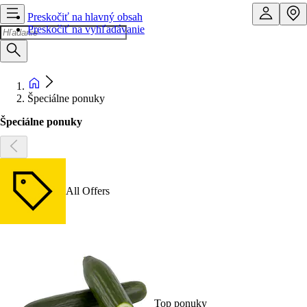
Preskočiť na hlavný obsah
Preskočiť na vyhľadávanie
Špeciálne ponuky
Špeciálne ponuky
All Offers
Top ponuky