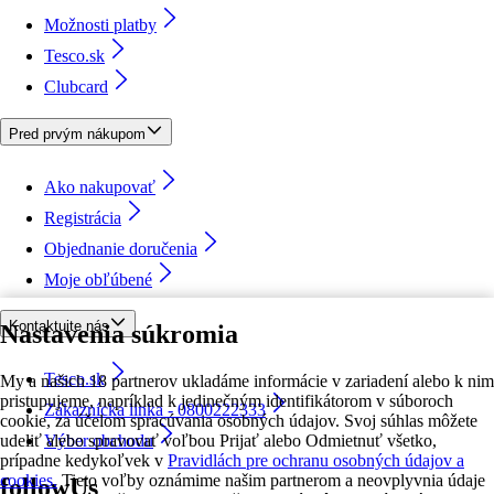
Možnosti platby
Tesco.sk
Clubcard
Pred prvým nákupom
Ako nakupovať
Registrácia
Objednanie doručenia
Moje obľúbené
Kontaktujte nás
Nastavenia súkromia
Tesco.sk
My a našich 18 partnerov ukladáme informácie v zariadení alebo k nim
pristupujeme, napríklad k jedinečným identifikátorom v súboroch
Zákaznícka linka - 0800222333
cookie, za účelom spracúvania osobných údajov. Svoj súhlas môžete
udeliť alebo spravovať voľbou Prijať alebo Odmietnuť všetko,
Výber obchodu
prípadne kedykoľvek v
Pravidlách pre ochranu osobných údajov a
cookies.
Tieto voľby oznámime našim partnerom a neovplyvnia údaje
followUs