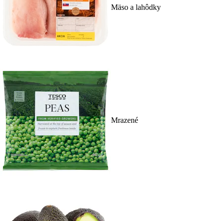
Mäso a lahôdky
Mrazené