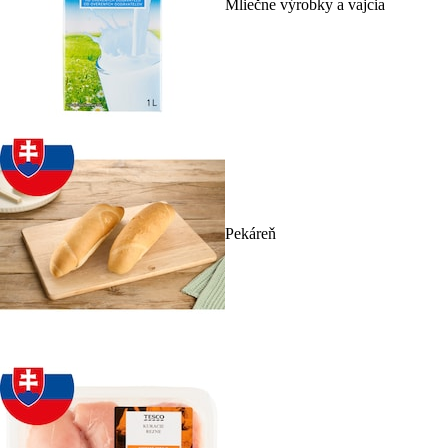
Mliečne výrobky a vajcia
Pekáreň