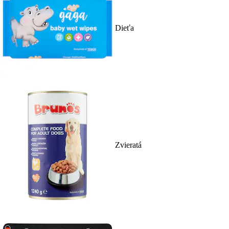
Dieťa
Zvieratá