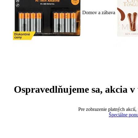
Domov a zábava
Ospravedlňujeme sa, akcia v te
Pre zobrazenie platných akcií,
Špeciálne pon