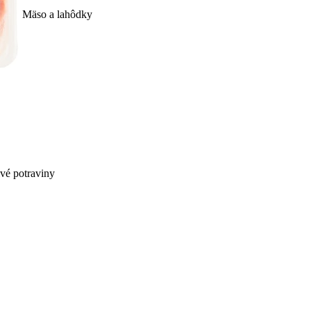
Mäso a lahôdky
ivé potraviny