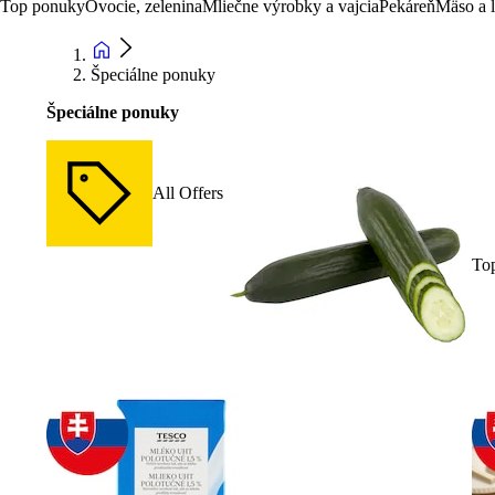
Top ponuky
Ovocie, zelenina
Mliečne výrobky a vajcia
Pekáreň
Mäso a 
Špeciálne ponuky
Špeciálne ponuky
All Offers
To