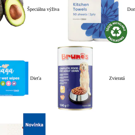
Špeciálna výživa
Dom
Dieťa
Zvieratá