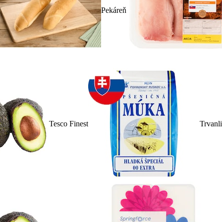
Pekáreň
Tesco Finest
Trvanl