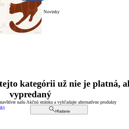
Novinky
jto kategórii už nie je platná, a
vypredaný
 navštívte našu Akčnú stránku a vyhľadajte alternatívne produkty
uky
Hľadanie