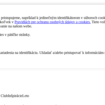
 pristupujeme, napríklad k jedinečným identifikátorom v súboroch coo
dykoľvek v
Pravidlách pre ochranu osobných údajov a cookies.
Tieto voľ
vanie na našom webe.
es v pätičke stránky.
zariadenia na identifikáciu. Ukladať a/alebo pristupovať k informáciám
 Club
Inšpirácie
Leto