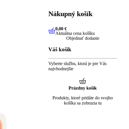
Nákupný košík
0,00 €
Aktuálna cena košíku
0,00 €
Aktuálna cena košíku
Objednať dodanie
Váš košík
Vyberte službu, ktorá je pre Vás
najvhodnejšie
Prázdny košík
Produkty, ktoré pridáte do svojho
košíka sa zobrazia tu