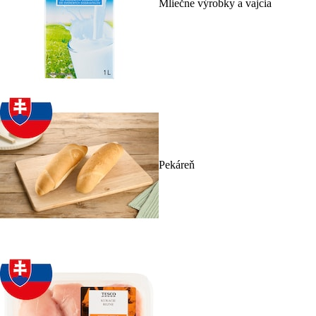
Mliečne výrobky a vajcia
Pekáreň