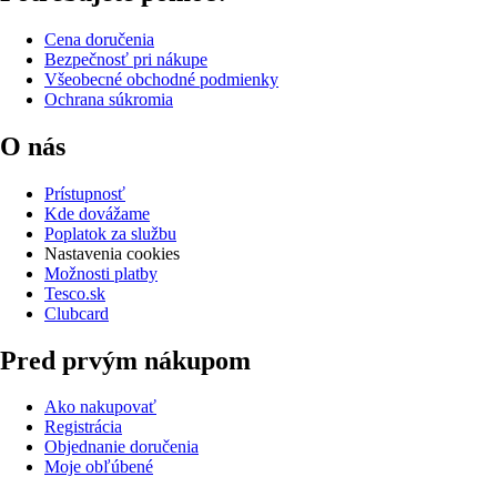
Cena doručenia
Bezpečnosť pri nákupe
Všeobecné obchodné podmienky
Ochrana súkromia
O nás
Prístupnosť
Kde dovážame
Poplatok za službu
Nastavenia cookies
Možnosti platby
Tesco.sk
Clubcard
Pred prvým nákupom
Ako nakupovať
Registrácia
Objednanie doručenia
Moje obľúbené