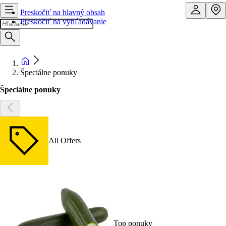
Preskočiť na hlavný obsah
Preskočiť na vyhľadávanie
Špeciálne ponuky
Špeciálne ponuky
All Offers
Top ponuky