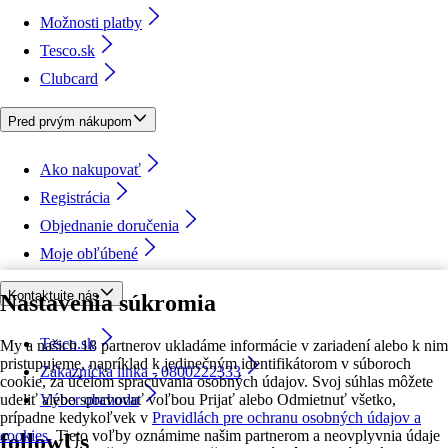
Možnosti platby
Tesco.sk
Clubcard
Pred prvým nákupom
Ako nakupovať
Registrácia
Objednanie doručenia
Moje obľúbené
Kontaktujte nás
Nastavenia súkromia
Tesco.sk
My a našich 18 partnerov ukladáme informácie v zariadení alebo k nim
pristupujeme, napríklad k jedinečným identifikátorom v súboroch
Zákaznícka linka - 0800222333
cookie, za účelom spracúvania osobných údajov. Svoj súhlas môžete
udeliť alebo spravovať voľbou Prijať alebo Odmietnuť všetko,
Výber obchodu
prípadne kedykoľvek v
Pravidlách pre ochranu osobných údajov a
cookies.
Tieto voľby oznámime našim partnerom a neovplyvnia údaje
followUs