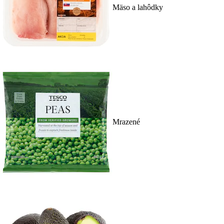
Mäso a lahôdky
Mrazené