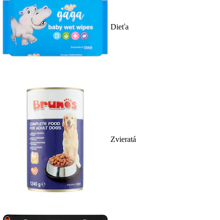
Dieťa
Zvieratá