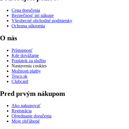
Cena doručenia
Bezpečnosť pri nákupe
Všeobecné obchodné podmienky
Ochrana súkromia
O nás
Prístupnosť
Kde dovážame
Poplatok za službu
Nastavenia cookies
Možnosti platby
Tesco.sk
Clubcard
Pred prvým nákupom
Ako nakupovať
Registrácia
Objednanie doručenia
Moje obľúbené