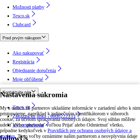
Možnosti platby
Tesco.sk
Clubcard
Pred prvým nákupom
Ako nakupovať
Registrácia
Objednanie doručenia
Moje obľúbené
Kontaktujte nás
Nastavenia súkromia
Tesco.sk
My a našich 18 partnerov ukladáme informácie v zariadení alebo k nim
pristupujeme, napríklad k jedinečným identifikátorom v súboroch
Zákaznícka linka - 0800222333
cookie, za účelom spracúvania osobných údajov. Svoj súhlas môžete
udeliť alebo spravovať voľbou Prijať alebo Odmietnuť všetko,
Výber obchodu
prípadne kedykoľvek v
Pravidlách pre ochranu osobných údajov a
cookies.
Tieto voľby oznámime našim partnerom a neovplyvnia údaje
followUs