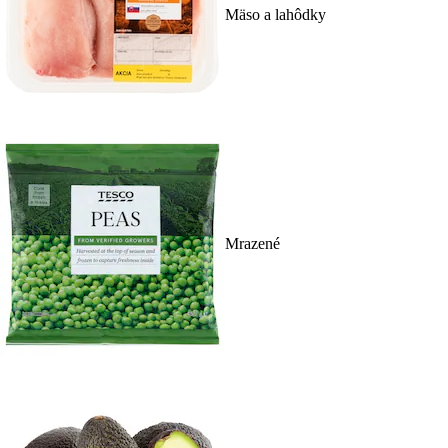
Mäso a lahôdky
Mrazené