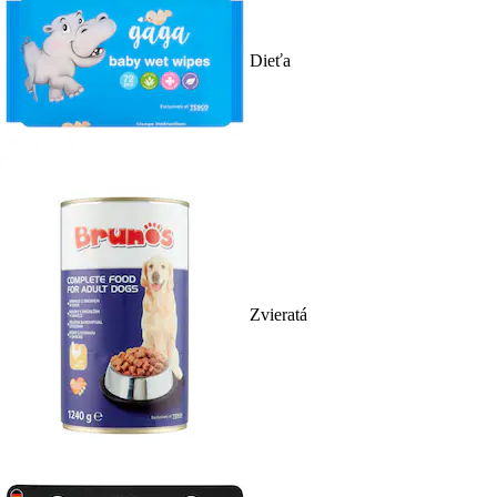
Dieťa
Zvieratá