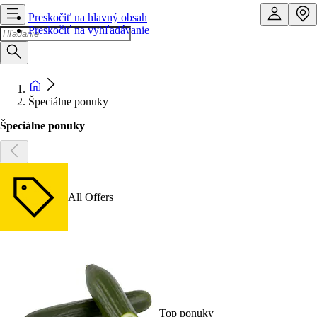
Preskočiť na hlavný obsah
Preskočiť na vyhľadávanie
Špeciálne ponuky
Špeciálne ponuky
All Offers
Top ponuky