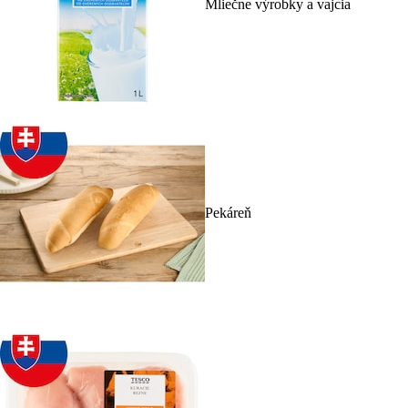
Mliečne výrobky a vajcia
Pekáreň