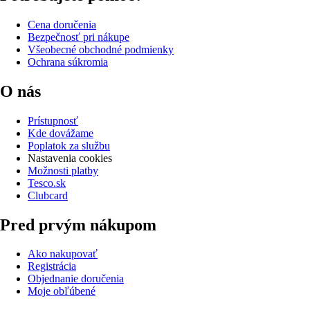
Cena doručenia
Bezpečnosť pri nákupe
Všeobecné obchodné podmienky
Ochrana súkromia
O nás
Prístupnosť
Kde dovážame
Poplatok za službu
Nastavenia cookies
Možnosti platby
Tesco.sk
Clubcard
Pred prvým nákupom
Ako nakupovať
Registrácia
Objednanie doručenia
Moje obľúbené