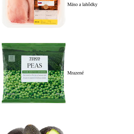
Mäso a lahôdky
Mrazené