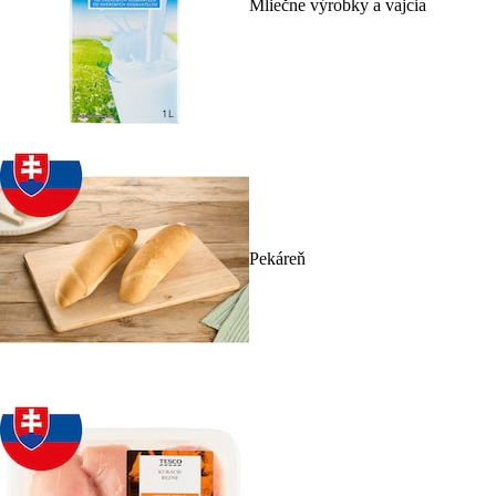
Mliečne výrobky a vajcia
Pekáreň