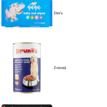
Dieťa
Zvieratá