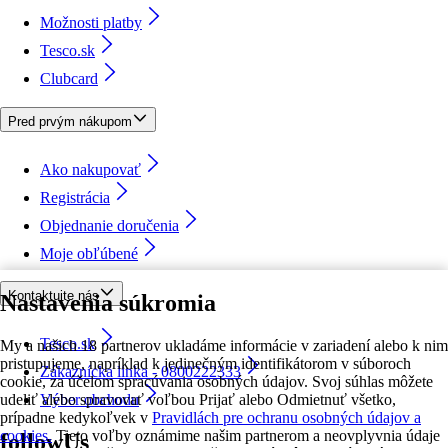
Možnosti platby
Tesco.sk
Clubcard
Pred prvým nákupom
Ako nakupovať
Registrácia
Objednanie doručenia
Moje obľúbené
Kontaktujte nás
Nastavenia súkromia
Tesco.sk
My a našich 18 partnerov ukladáme informácie v zariadení alebo k nim
pristupujeme, napríklad k jedinečným identifikátorom v súboroch
Zákaznícka linka - 0800222333
cookie, za účelom spracúvania osobných údajov. Svoj súhlas môžete
udeliť alebo spravovať voľbou Prijať alebo Odmietnuť všetko,
Výber obchodu
prípadne kedykoľvek v
Pravidlách pre ochranu osobných údajov a
cookies.
Tieto voľby oznámime našim partnerom a neovplyvnia údaje
followUs