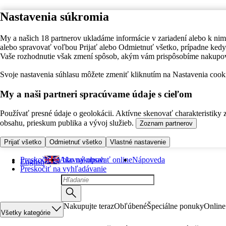
Nastavenia súkromia
My a našich 18 partnerov ukladáme informácie v zariadení alebo k nim
alebo spravovať voľbou Prijať alebo Odmietnuť všetko, prípadne ke
Vaše rozhodnutie však zmení spôsob, akým vám prispôsobíme nakupo
Svoje nastavenia súhlasu môžete zmeniť kliknutím na Nastavenia cooki
My a naši partneri spracúvame údaje s cieľom
Používať presné údaje o geolokácii. Aktívne skenovať charakteristiky 
obsahu, prieskum publika a vývoj služieb.
Zoznam partnerov
Prijať všetko
Odmietnuť všetko
Vlastné nastavenie
Preskočiť na hlavný obsah
Ako nakupovať online
Nápoveda
English
Preskočiť na vyhľadávanie
Nakupujte teraz
Obľúbené
Špeciálne ponuky
Online
Všetky kategórie