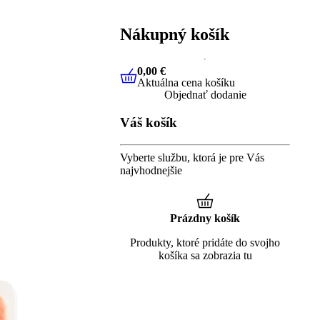
Nákupný košík
0,00 €
Aktuálna cena košíku
0,00 €
Aktuálna cena košíku
Objednať dodanie
Váš košík
Vyberte službu, ktorá je pre Vás
najvhodnejšie
Prázdny košík
Produkty, ktoré pridáte do svojho
košíka sa zobrazia tu