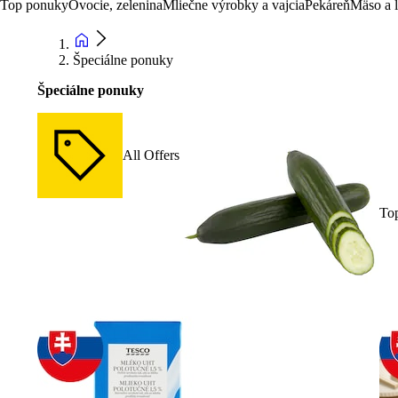
Top ponuky
Ovocie, zelenina
Mliečne výrobky a vajcia
Pekáreň
Mäso a 
Špeciálne ponuky
Špeciálne ponuky
All Offers
To