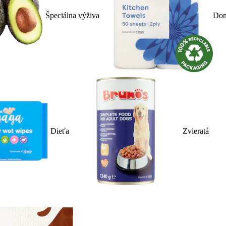
Špeciálna výživa
Dom
Dieťa
Zvieratá