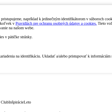
 pristupujeme, napríklad k jedinečným identifikátorom v súboroch coo
dykoľvek v
Pravidlách pre ochranu osobných údajov a cookies.
Tieto voľ
vanie na našom webe.
es v pätičke stránky.
zariadenia na identifikáciu. Ukladať a/alebo pristupovať k informáciám
 Club
Inšpirácie
Leto