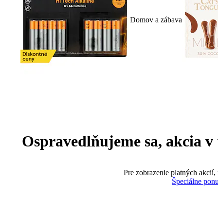
Domov a zábava
Ospravedlňujeme sa, akcia v te
Pre zobrazenie platných akcií,
Špeciálne pon