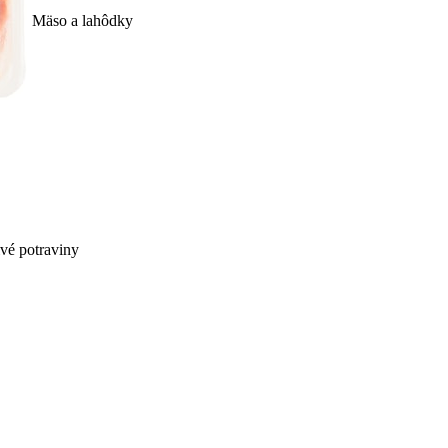
Mäso a lahôdky
ivé potraviny