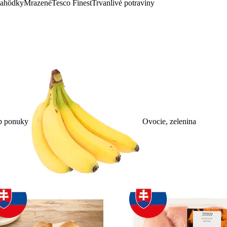
lahôdky
Mrazené
Tesco Finest
Trvanlivé potraviny
p ponuky
Ovocie, zelenina