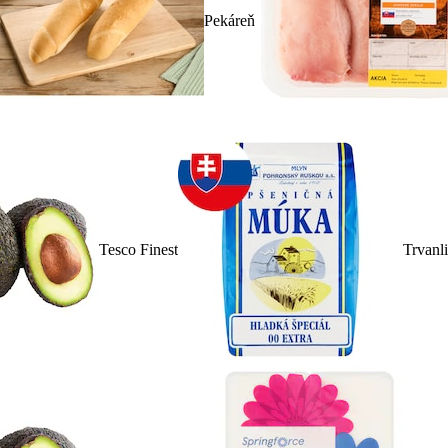
Pekáreň
Tesco Finest
Trvanl