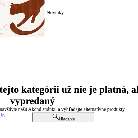
Novinky
jto kategórii už nie je platná, a
vypredaný
 navštívte našu Akčnú stránku a vyhľadajte alternatívne produkty
uky
Hľadanie