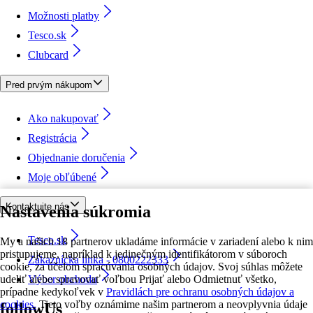
Možnosti platby
Tesco.sk
Clubcard
Pred prvým nákupom
Ako nakupovať
Registrácia
Objednanie doručenia
Moje obľúbené
Kontaktujte nás
Nastavenia súkromia
Tesco.sk
My a našich 18 partnerov ukladáme informácie v zariadení alebo k nim
pristupujeme, napríklad k jedinečným identifikátorom v súboroch
Zákaznícka linka - 0800222333
cookie, za účelom spracúvania osobných údajov. Svoj súhlas môžete
udeliť alebo spravovať voľbou Prijať alebo Odmietnuť všetko,
Výber obchodu
prípadne kedykoľvek v
Pravidlách pre ochranu osobných údajov a
cookies.
Tieto voľby oznámime našim partnerom a neovplyvnia údaje
followUs