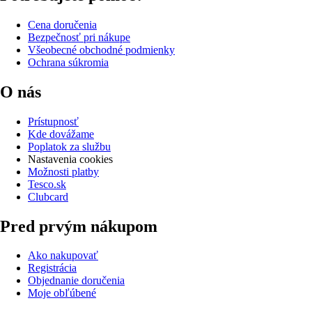
Cena doručenia
Bezpečnosť pri nákupe
Všeobecné obchodné podmienky
Ochrana súkromia
O nás
Prístupnosť
Kde dovážame
Poplatok za službu
Nastavenia cookies
Možnosti platby
Tesco.sk
Clubcard
Pred prvým nákupom
Ako nakupovať
Registrácia
Objednanie doručenia
Moje obľúbené