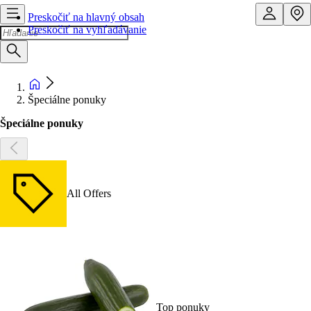
Preskočiť na hlavný obsah
Preskočiť na vyhľadávanie
Špeciálne ponuky
Špeciálne ponuky
All Offers
Top ponuky