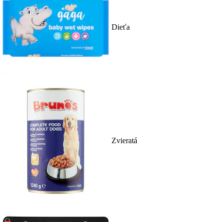
Dieťa
Zvieratá