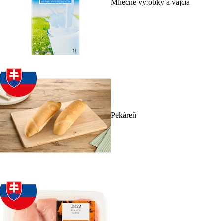
Mliečne výrobky a vajcia
Pekáreň