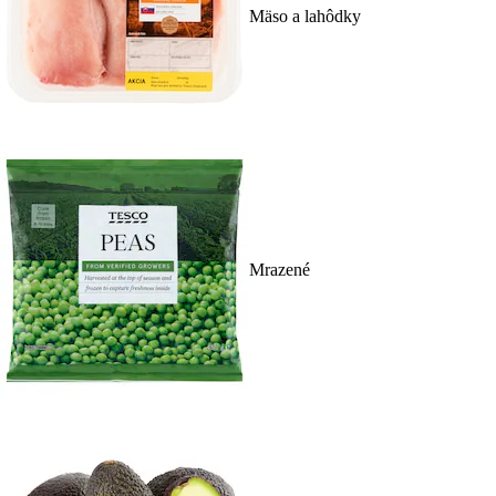
Mäso a lahôdky
Mrazené